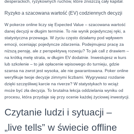
desperackich, ryzykownych ruchów, które zniszczą cały kapitał.
Ryzyko a szacowana wartość (EV) codziennych decyzji
W pokerze online liczy się Expected Value – szacowana wartość
danej decyzji w długim terminie. To nie wynik pojedynczej ręki, a
statystyczna przewaga. W życiu często działamy pod wpływem
emocji, oceniając pojedyncze zdarzenia. Podejmujesz pracę za
niższą pensję, ale z perspektywą rozwoju? To jak call z drawiem –
na krótką metę strata, w długim EV dodatnie. Inwestujesz w kurs
lub szkolenie – to jak opłacenie wpisowego do turnieju, gdzie
szansa na zwrot jest wysoka, ale nie gwarantowana. Poker online
weryfikuje twoje decyzje zimnymi liczbami. Wygrywasz rozdanie
dzięki szczęśliwej karcie na riverze? W statystykach to wciąż
może być zła decyzja. To brutalna lekcja oddzielania wyniku od
procesu, która przydaje się przy ocenie każdej życiowej inwestycji.
Czytanie ludzi i sytuacji –
„live tells” w świecie offline