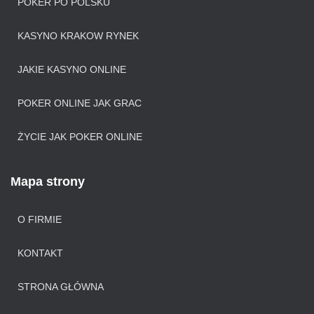
POKER PO POLSKU
KASYNO KRAKOW RYNEK
JAKIE KASYNO ONLINE
POKER ONLINE JAK GRAC
ŻYCIE JAK POKER ONLINE
Mapa strony
O FIRMIE
KONTAKT
STRONA GŁÓWNA