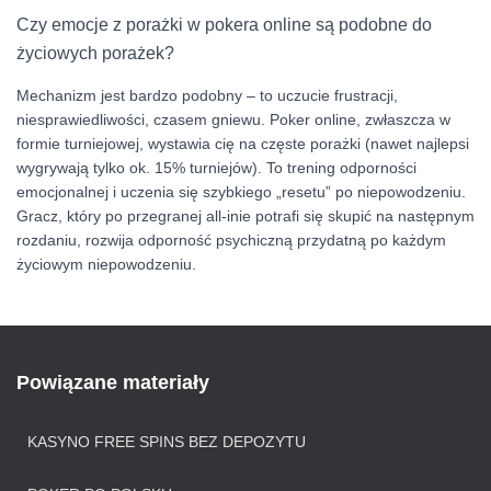
Czy emocje z porażki w pokera online są podobne do
życiowych porażek?
Mechanizm jest bardzo podobny – to uczucie frustracji,
niesprawiedliwości, czasem gniewu. Poker online, zwłaszcza w
formie turniejowej, wystawia cię na częste porażki (nawet najlepsi
wygrywają tylko ok. 15% turniejów). To trening odporności
emocjonalnej i uczenia się szybkiego „resetu” po niepowodzeniu.
Gracz, który po przegranej all-inie potrafi się skupić na następnym
rozdaniu, rozwija odporność psychiczną przydatną po każdym
życiowym niepowodzeniu.
Powiązane materiały
KASYNO FREE SPINS BEZ DEPOZYTU