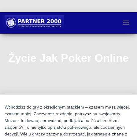
P
R
Z
E
Ł
Życie Jak Poker Online
Ą
C
Z
N
A
W
I
G
A
Wchodzisz do gry z określonym stackiem – czasem masz więcej,
C
czasem mniej. Zaczynasz rozdanie, patrzysz na swoje karty.
J
Możesz foldować, sprawdzać, podbijać albo iść all-in. Brzmi
Ę
znajomo? To nie tylko opis stołu pokerowego, ale codziennych
decyzji. Wielu graczy zaczyna dostrzegać, jak strategie znane z