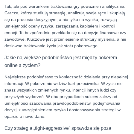
Tak, ale pod warunkiem traktowania gry poważnie i analitycznie.
Gracze, którzy studiują strategię, analizują swoje ręce i skupiają
się na procesie decyzyjnym, a nie tylko na wyniku, rozwijają
umiejętność oceny ryzyka, zarządzania kapitałem i kontroli
emocji. To bezpośrednio przekłada się na decyzje finansowe czy
zawodowe. Kluczowe jest przeniesienie struktury myślenia, a nie
dosłowne traktowanie życia jak stołu pokerowego.
Jakie największe podobieństwo jest między pokerem
online a życiem?
Największe podobieństwo to konieczność działania przy niepełnej
informacji. W pokerze nie widzisz kart przeciwnika. W życiu nie
znasz wszystkich zmiennych rynku, intencji innych ludzi czy
przyszłych wydarzeń. W obu przypadkach sukces zależy od
umiejętności szacowania prawdopodobieństw, podejmowania
decyzji z uwzględnieniem ryzyka i dostosowywania strategii w
oparciu o nowe dane.
Czy strategia „tight-aggressive” sprawdza się poza