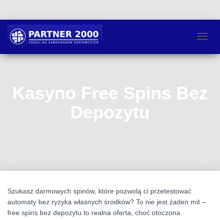
P
R
Z
E
Ł
Kasyno Free Spins Bez
Ą
C
Depozytu
Z
N
A
W
I
G
A
C
J
Szukasz darmowych spinów, które pozwolą ci przetestować
Ę
automaty bez ryzyka własnych środków? To nie jest żaden mit –
free spins bez depozytu to realna oferta, choć otoczona