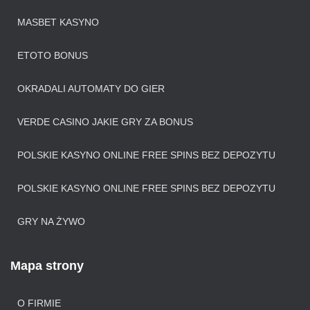
MASBET KASYNO
ETOTO BONUS
OKRADALI AUTOMATY DO GIER
VERDE CASINO JAKIE GRY ZA BONUS
POLSKIE KASYNO ONLINE FREE SPINS BEZ DEPOZYTU
POLSKIE KASYNO ONLINE FREE SPINS BEZ DEPOZYTU
GRY NA ŻYWO
Mapa strony
O FIRMIE