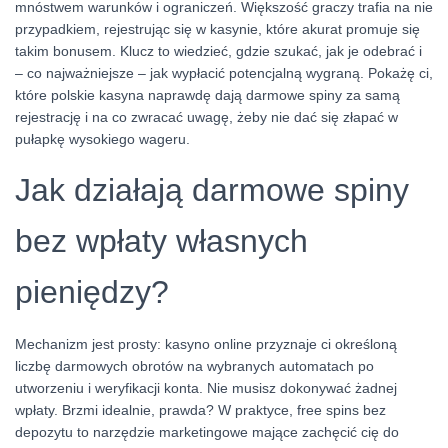
mnóstwem warunków i ograniczeń. Większość graczy trafia na nie
przypadkiem, rejestrując się w kasynie, które akurat promuje się
takim bonusem. Klucz to wiedzieć, gdzie szukać, jak je odebrać i
– co najważniejsze – jak wypłacić potencjalną wygraną. Pokażę ci,
które polskie kasyna naprawdę dają darmowe spiny za samą
rejestrację i na co zwracać uwagę, żeby nie dać się złapać w
pułapkę wysokiego wageru.
Jak działają darmowe spiny
bez wpłaty własnych
pieniędzy?
Mechanizm jest prosty: kasyno online przyznaje ci określoną
liczbę darmowych obrotów na wybranych automatach po
utworzeniu i weryfikacji konta. Nie musisz dokonywać żadnej
wpłaty. Brzmi idealnie, prawda? W praktyce, free spins bez
depozytu to narzędzie marketingowe mające zachęcić cię do