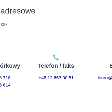
eadresowe
2000"
mórkowy
Telefon / faks
8 718
+48 12 653 00 51
biuro@
5 614