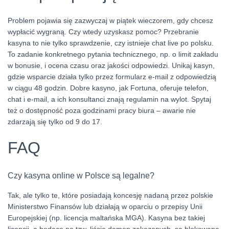
Problem pojawia się zazwyczaj w piątek wieczorem, gdy chcesz
wypłacić wygraną. Czy wtedy uzyskasz pomoc? Przebranie
kasyna to nie tylko sprawdzenie, czy istnieje chat live po polsku.
To zadanie konkretnego pytania technicznego, np. o limit zakładu
w bonusie, i ocena czasu oraz jakości odpowiedzi. Unikaj kasyn,
gdzie wsparcie działa tylko przez formularz e-mail z odpowiedzią
w ciągu 48 godzin. Dobre kasyno, jak Fortuna, oferuje telefon,
chat i e-mail, a ich konsultanci znają regulamin na wylot. Spytaj
też o dostępność poza godzinami pracy biura – awarie nie
zdarzają się tylko od 9 do 17.
FAQ
Czy kasyna online w Polsce są legalne?
Tak, ale tylko te, które posiadają koncesję nadaną przez polskie
Ministerstwo Finansów lub działają w oparciu o przepisy Unii
Europejskiej (np. licencja maltańska MGA). Kasyna bez takiej