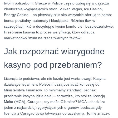
twoim potrzebom. Gracze w Polsce często gubią się w gąszczu
identycznie wyglądających stron. Vulkan Vegas, Ice Casino,
Energy Casino – na pierwszy rzut oka wszystkie oferują to samo:
bonus powitalny, automaty i blackjacka. Różnica tkwi w
szczegółach, które decydują o twoim komforcie i bezpieczeństwie.
Przebranie kasyna to proces weryfikacji, który odrzuca
marketingowy szum na rzecz twardych faktów.
Jak rozpoznać wiarygodne
kasyno pod przebraniem?
Licencja to podstawa, ale nie każda jest warta uwagi. Kasyna
działające legalnie w Polsce muszą posiadać koncesję od
Ministerstwa Finansów. To minimalny standard. Jednak
przebranie kasyna idzie dalej – sprawdza, kto stoi za licencją.
Malta (MGA), Curaçao, czy może Gibraltar? MGA uchodzi za
jeden z najbardziej rygorystycznych organów, podczas gdy
licencja z Curaçao bywa łatwiejsza do uzyskania. To nie znaczy,