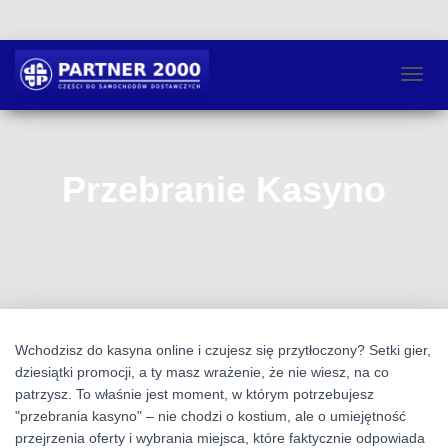
P
R
Z
E
Ł
Przebranie Kasyno
Ą
C
Z
N
A
W
I
G
A
Wchodzisz do kasyna online i czujesz się przytłoczony? Setki gier,
C
dziesiątki promocji, a ty masz wrażenie, że nie wiesz, na co
J
patrzysz. To właśnie jest moment, w którym potrzebujesz
Ę
"przebrania kasyno" – nie chodzi o kostium, ale o umiejętność
przejrzenia oferty i wybrania miejsca, które faktycznie odpowiada