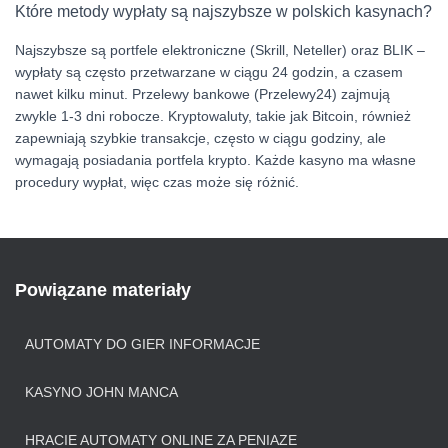
Które metody wypłaty są najszybsze w polskich kasynach?
Najszybsze są portfele elektroniczne (Skrill, Neteller) oraz BLIK –
wypłaty są często przetwarzane w ciągu 24 godzin, a czasem
nawet kilku minut. Przelewy bankowe (Przelewy24) zajmują
zwykle 1-3 dni robocze. Kryptowaluty, takie jak Bitcoin, również
zapewniają szybkie transakcje, często w ciągu godziny, ale
wymagają posiadania portfela krypto. Każde kasyno ma własne
procedury wypłat, więc czas może się różnić.
Powiązane materiały
AUTOMATY DO GIER INFORMACJE
KASYNO JOHN MANCA
HRACIE AUTOMATY ONLINE ZA PENIAZE