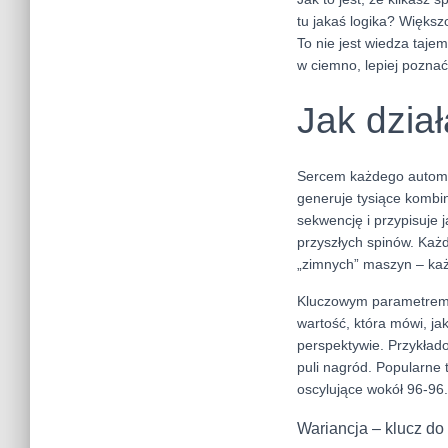
tu jakaś logika? Większ
To nie jest wiedza taje
w ciemno, lepiej pozna
Jak dział
Sercem każdego automat
generuje tysiące kombin
sekwencję i przypisuje 
przyszłych spinów. Każ
„zimnych” maszyn – ka
Kluczowym parametrem, 
wartość, która mówi, j
perspektywie. Przykład
puli nagród. Popularne 
oscylujące wokół 96-96
Wariancja – klucz do 