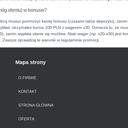
móg obrotu) w bonusie?
 którą musisz pomnożyć kwotę bonusu (czasami także depozytu), zanim
zykład: otrzymałeś bonus 100 PLN z wagerem x30. Oznacza to, że musi
, zanim wypłata stanie się możliwa. Niski wager (np. x20-x30) jest kor
ę. Zawsze sprawdzaj te warunki w regulaminie promocji.
Mapa strony
O FIRMIE
KONTAKT
STRONA GŁÓWNA
OFERTA