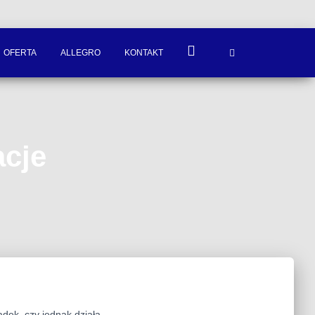
OFERTA
ALLEGRO
KONTAKT
acje
adek, czy jednak działa