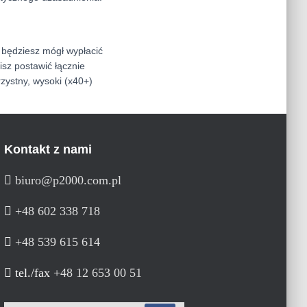
 będziesz mógł wypłacić
sz postawić łącznie
zystny, wysoki (x40+)
Kontakt z nami
biuro@p2000.com.pl
+48 602 338 718
+48 539 615 614
tel./fax
+48 12 653 00 51