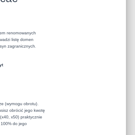
zorem renomowanych
wadzi listę domen
asyn zagranicznych.
yt
ze (wymogu obrotu).
isz obrócić jego kwotę
(x40, x50) praktycznie
w 100% do jego