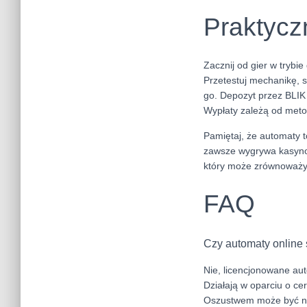
Praktycz
Zacznij od gier w trybi
Przetestuj mechanikę, s
go. Depozyt przez BLIK 
Wypłaty zależą od metod
Pamiętaj, że automaty 
zawsze wygrywa kasyno.
który może zrównoważyć 
FAQ
Czy automaty online
Nie, licencjonowane au
Działają w oparciu o ce
Oszustwem może być nat