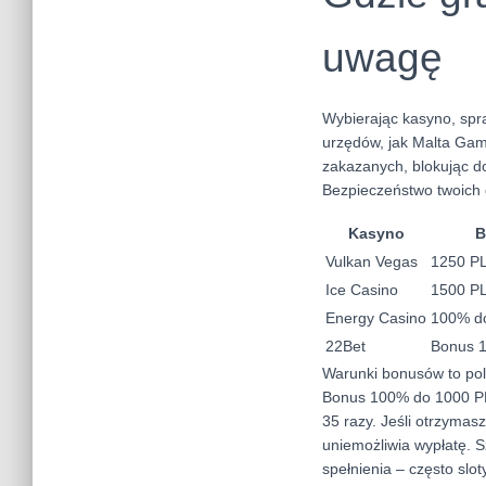
uwagę
Wybierając kasyno, spr
urzędów, jak Malta Gam
zakazanych, blokując do
Bezpieczeństwo twoich 
Kasyno
B
Vulkan Vegas
1250 P
Ice Casino
1500 P
Energy Casino
100% d
22Bet
Bonus 
Warunki bonusów to pol
Bonus 100% do 1000 PL
35 razy. Jeśli otrzyma
uniemożliwia wypłatę. S
spełnienia – często slot