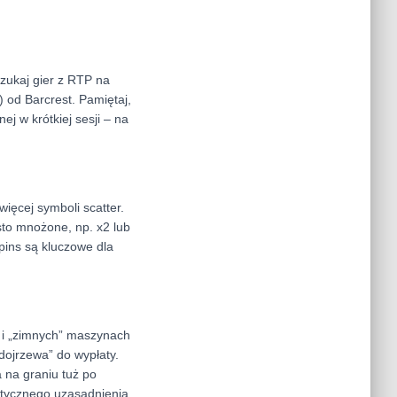
zukaj gier z RTP na
 od Barcrest. Pamiętaj,
j w krótkiej sesji – na
ięcej symboli scatter.
sto mnożone, np. x2 lub
spins są kluczowe dla
” i „zimnych” maszynach
dojrzewa” do wypłaty.
 na graniu tuż po
atycznego uzasadnienia.