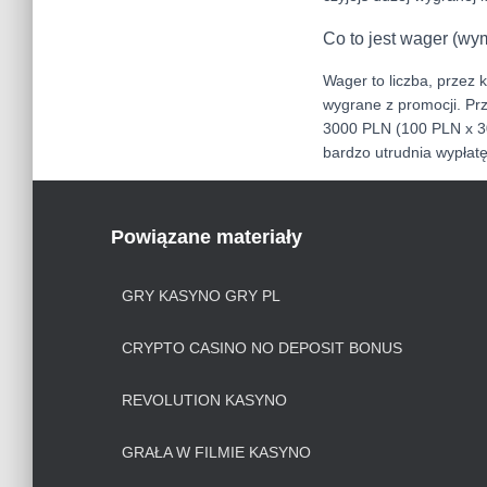
Co to jest wager (wy
Wager to liczba, przez
wygrane z promocji. Pr
3000 PLN (100 PLN x 30)
bardzo utrudnia wypłat
Powiązane materiały
GRY KASYNO GRY PL
CRYPTO CASINO NO DEPOSIT BONUS
REVOLUTION KASYNO
GRAŁA W FILMIE KASYNO