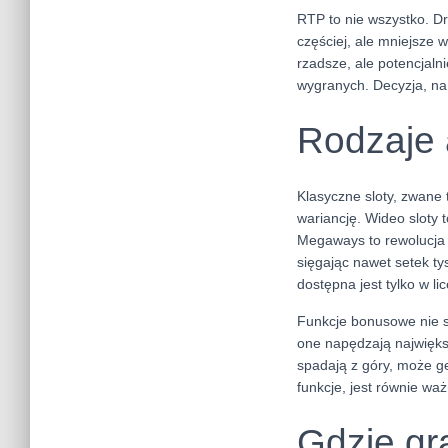
RTP to nie wszystko. Dr
częściej, ale mniejsze
rzadsze, ale potencjaln
wygranych. Decyzja, na 
Rodzaje 
Klasyczne sloty, zwane 
wariancję. Wideo sloty 
Megaways to rewolucja 
sięgając nawet setek ty
dostępna jest tylko w 
Funkcje bonusowe nie s
one napędzają najwięks
spadają z góry, może g
funkcje, jest równie wa
Gdzie gr