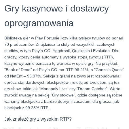
Gry kasynowe i dostawcy
oprogramowania
Biblioteka gier w Play Fortunie liczy kilka tysięcy tytułów od ponad
70 producentów. Znajdziesz tu sloty od wszystkich czołowych
studiów, w tym Play’n GO, Yggdrasil, Quickspin i Evolution. Dla
graczy, którzy cenią automaty z wysoką stopą zwrotu (RTP),
kasyno wyraźnie oznacza tę wartość w opisie gry. Na przykład,
"Book of Dead" od Play’n GO ma RTP 96.21%, a "Gonzo’s Quest"
od NetEnt – 95.97%. Sekcja z grami na żywo jest rozbudowana;
oprócz standardowych blackjacków i ruletki od Evolution, są też
gry show, takie jak "Monopoly Live" czy "Dream Catcher". Warto
zwrócić uwagę na sekcję "Gry stołowe", gdzie dostępne są różne
warianty blackjacka z bardzo dobrymi zasadami dla gracza, jak
blackjack z 99.28% RTP.
Jak znaleźć gry z wysokim RTP?