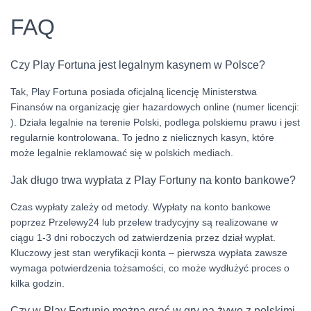
FAQ
Czy Play Fortuna jest legalnym kasynem w Polsce?
Tak, Play Fortuna posiada oficjalną licencję Ministerstwa
Finansów na organizację gier hazardowych online (numer licencji:
). Działa legalnie na terenie Polski, podlega polskiemu prawu i jest
regularnie kontrolowana. To jedno z nielicznych kasyn, które
może legalnie reklamować się w polskich mediach.
Jak długo trwa wypłata z Play Fortuny na konto bankowe?
Czas wypłaty zależy od metody. Wypłaty na konto bankowe
poprzez Przelewy24 lub przelew tradycyjny są realizowane w
ciągu 1-3 dni roboczych od zatwierdzenia przez dział wypłat.
Kluczowy jest stan weryfikacji konta – pierwsza wypłata zawsze
wymaga potwierdzenia tożsamości, co może wydłużyć proces o
kilka godzin.
Czy w Play Fortunie można grać w gry na żywo z polskimi