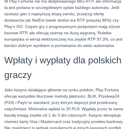
W Play Fortunie nie ma dedykowanego filtru RTP, ale informacja
ta jest podana w szczegółowym opisie każdego automatu. Jeśli
szukasz gier z najwyższą stopą zwrotu, przejrzyj ofertę
dostawców jak NetEnt (wiele slotów ma RTP powyżej 96%) czy
Play’n GO. Często gry z progresywnymi jackpotami mają niższe
bazowe RTP, ale oferują szansę na dużą wygraną. Ruletka
europejska w wersji elektronicznej ma zwykle RTP 97.3%, co jest
bardzo dobrym wynikiem w porównaniu do wielu automatów.
Wpłaty i wypłaty dla polskich
graczy
Jako kasyno działające głównie na rynku polskim, Play Fortuna
oferuje wszystkie kluczowe metody płatności. BLIK, Przelewy24
(P24) i PayU to standard, przy którym depozyt jest przeliczany
natychmiast. Minimalna wpłata to 20 PLN. Wypłaty przez te same
kanały trwają zwykle od 1 do 3 dni roboczych. Kasyno akceptuje
również karty Visa i Mastercard oraz tradycyjny przelew bankowy.
Nie znajdziesz tu jednak popularnych w innych kasynach portfeli