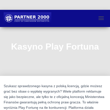
P
R
Z
E
Ł
Kasyno Play Fortuna
Ą
C
Z
N
A
W
I
G
A
Szukasz sprawdzonego kasyna z polską licencją, gdzie możesz
C
grać bez obaw o wypłatę wygranych? Wiele platform reklamuje
J
się jako bezpieczne, ale tylko te z oficjalną koncesją Ministerstwa
Ę
Finansów gwarantują pełną ochronę praw gracza. To właśnie
wyróżnia Play Fortunę na tle konkurencji. Platforma działa