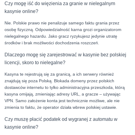
Czy mogę iść do więzienia za granie w nielegalnym
kasynie online?
Nie. Polskie prawo nie penalizuje samego faktu grania przez
osobę fizyczną. Odpowiedzialność karna grozi organizatorom
nielegalnego hazardu. Jako gracz ryzykujesz jedynie utratę
środków i brak możliwości dochodzenia roszczeń.
Dlaczego mogę się zarejestrować w kasynie bez polskiej
licencji, skoro to nielegalne?
Kasyna te rejestrują się za granicą, a ich serwery również
znajdują się poza Polską. Blokada domeny przez polskich
dostawców internetu to tylko administracyjna przeszkoda, którą
kasyna omijają, zmieniając adresy URL, a gracze – używając
VPN. Samo założenie konta jest technicznie możliwe, ale nie
zmienia to faktu, że operator działa wbrew polskiej ustawie.
Czy muszę płacić podatek od wygranej z automatu w
kasynie online?