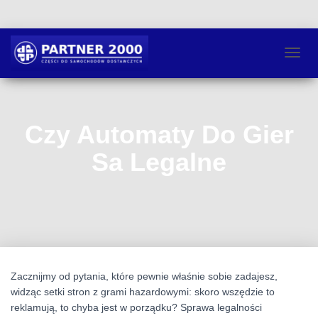
P
R
Z
E
Ł
Czy Automaty Do Gier
Ą
C
Sa Legalne
Z
N
A
W
I
G
A
C
J
Zacznijmy od pytania, które pewnie właśnie sobie zadajesz,
Ę
widząc setki stron z grami hazardowymi: skoro wszędzie to
reklamują, to chyba jest w porządku? Sprawa legalności