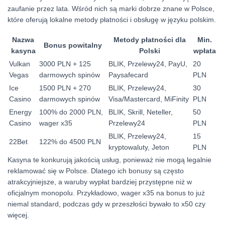
zaufanie przez lata. Wśród nich są marki dobrze znane w Polsce,
które oferują lokalne metody płatności i obsługę w języku polskim.
Nazwa
Metody płatności dla
Min.
Bonus powitalny
kasyna
Polski
wpłata
Vulkan
3000 PLN + 125
BLIK, Przelewy24, PayU,
20
Vegas
darmowych spinów
Paysafecard
PLN
Ice
1500 PLN + 270
BLIK, Przelewy24,
30
Casino
darmowych spinów
Visa/Mastercard, MiFinity
PLN
Energy
100% do 2000 PLN,
BLIK, Skrill, Neteller,
50
Casino
wager x35
Przelewy24
PLN
BLIK, Przelewy24,
15
22Bet
122% do 4500 PLN
kryptowaluty, Jeton
PLN
Kasyna te konkurują jakością usług, ponieważ nie mogą legalnie
reklamować się w Polsce. Dlatego ich bonusy są często
atrakcyjniejsze, a waruby wypłat bardziej przystępne niż w
oficjalnym monopolu. Przykładowo, wager x35 na bonus to już
niemal standard, podczas gdy w przeszłości bywało to x50 czy
więcej.