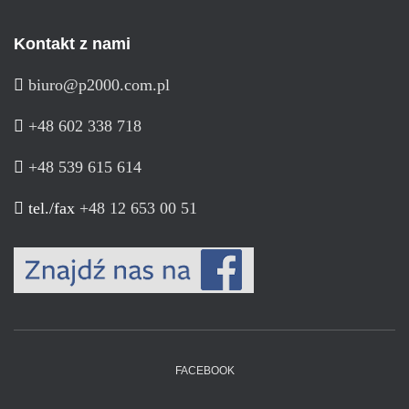
Kontakt z nami
biuro@p2000.com.pl
+48 602 338 718
+48 539 615 614
tel./fax
+48 12 653 00 51
FACEBOOK