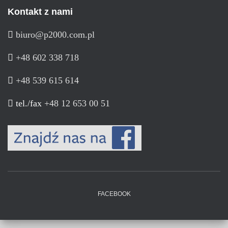
Kontakt z nami
biuro@p2000.com.pl
+48 602 338 718
+48 539 615 614
tel./fax
+48 12 653 00 51
FACEBOOK