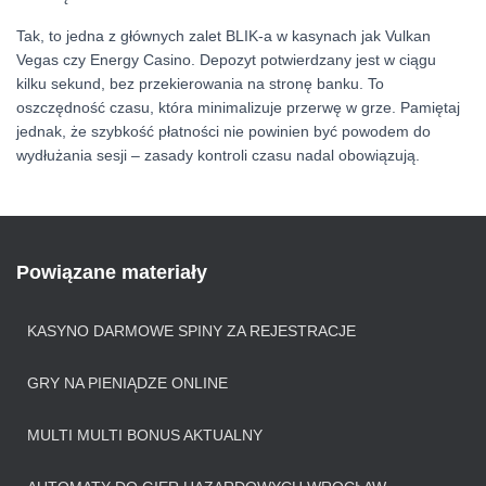
Tak, to jedna z głównych zalet BLIK-a w kasynach jak Vulkan
Vegas czy Energy Casino. Depozyt potwierdzany jest w ciągu
kilku sekund, bez przekierowania na stronę banku. To
oszczędność czasu, która minimalizuje przerwę w grze. Pamiętaj
jednak, że szybkość płatności nie powinien być powodem do
wydłużania sesji – zasady kontroli czasu nadal obowiązują.
Powiązane materiały
KASYNO DARMOWE SPINY ZA REJESTRACJE
GRY NA PIENIĄDZE ONLINE
MULTI MULTI BONUS AKTUALNY