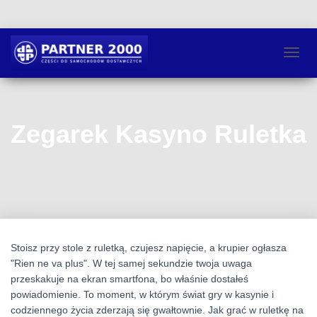
P
R
Z
E
Ł
Zegarek Kasyno Ruletka
Ą
C
Z
N
A
W
I
G
A
Stoisz przy stole z ruletką, czujesz napięcie, a krupier ogłasza
C
"Rien ne va plus". W tej samej sekundzie twoja uwaga
J
przeskakuje na ekran smartfona, bo właśnie dostałeś
Ę
powiadomienie. To moment, w którym świat gry w kasynie i
codziennego życia zderzają się gwałtownie. Jak grać w ruletkę na