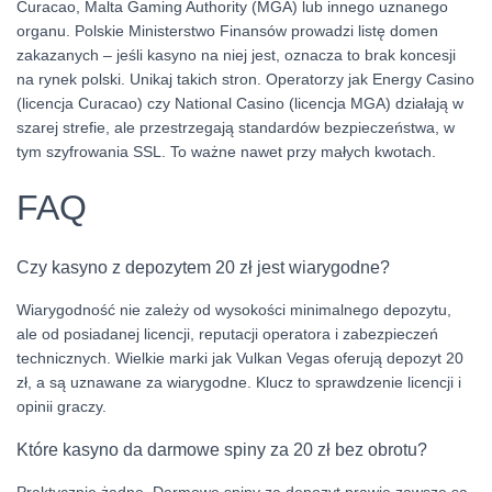
Curacao, Malta Gaming Authority (MGA) lub innego uznanego
organu. Polskie Ministerstwo Finansów prowadzi listę domen
zakazanych – jeśli kasyno na niej jest, oznacza to brak koncesji
na rynek polski. Unikaj takich stron. Operatorzy jak Energy Casino
(licencja Curacao) czy National Casino (licencja MGA) działają w
szarej strefie, ale przestrzegają standardów bezpieczeństwa, w
tym szyfrowania SSL. To ważne nawet przy małych kwotach.
FAQ
Czy kasyno z depozytem 20 zł jest wiarygodne?
Wiarygodność nie zależy od wysokości minimalnego depozytu,
ale od posiadanej licencji, reputacji operatora i zabezpieczeń
technicznych. Wielkie marki jak Vulkan Vegas oferują depozyt 20
zł, a są uznawane za wiarygodne. Klucz to sprawdzenie licencji i
opinii graczy.
Które kasyno da darmowe spiny za 20 zł bez obrotu?