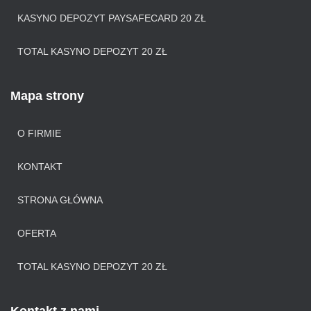
KASYNO DEPOZYT PAYSAFECARD 20 ZŁ
TOTAL KASYNO DEPOZYT 20 ZŁ
Mapa strony
O FIRMIE
KONTAKT
STRONA GŁÓWNA
OFERTA
TOTAL KASYNO DEPOZYT 20 ZŁ