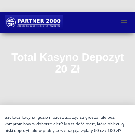
P
R
Z
E
Ł
Total Kasyno Depozyt
Ą
C
20 Zł
Z
N
A
W
I
G
A
C
J
Szukasz kasyna, gdzie możesz zacząć za grosze, ale bez
Ę
kompromisów w doborze gier? Masz dość ofert, które obiecują
niski depozyt, ale w praktyce wymagają wpłaty 50 czy 100 zł?