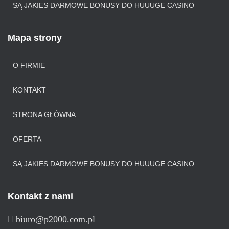
SĄ JAKIES DARMOWE BONUSY DO HUUUGE CASINO
Mapa strony
O FIRMIE
KONTAKT
STRONA GŁÓWNA
OFERTA
SĄ JAKIES DARMOWE BONUSY DO HUUUGE CASINO
Kontakt z nami
biuro@p2000.com.pl