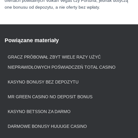
ofertach powitalnych Vulkan Vegas czy Fortuna, jednak dotyczą
one bonusu od depozytu, a nie oferty bez wpłaty.
Powiązane materiały
GRACZ PRÓBOWAŁ ZBYT WIELE RAZY UŻYĆ
NIEPRAWIDŁOWYCH POŚWIADCZEŃ TOTAL CASINO
KASYNO BONUSY BEZ DEPOZYTU
MR GREEN CASINO NO DEPOSIT BONUS
KASYNO BETSSON ZA DARMO
DARMOWE BONUSY HUUUGE CASINO