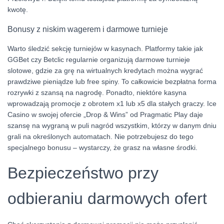
kwotę.
Bonusy z niskim wagerem i darmowe turnieje
Warto śledzić sekcję turniejów w kasynach. Platformy takie jak
GGBet czy Betclic regularnie organizują darmowe turnieje
slotowe, gdzie za grę na wirtualnych kredytach można wygrać
prawdziwe pieniądze lub free spiny. To całkowicie bezpłatna forma
rozrywki z szansą na nagrodę. Ponadto, niektóre kasyna
wprowadzają promocje z obrotem x1 lub x5 dla stałych graczy. Ice
Casino w swojej ofercie „Drop & Wins” od Pragmatic Play daje
szansę na wygraną w puli nagród wszystkim, którzy w danym dniu
grali na określonych automatach. Nie potrzebujesz do tego
specjalnego bonusu – wystarczy, że grasz na własne środki.
Bezpieczeństwo przy
odbieraniu darmowych ofert