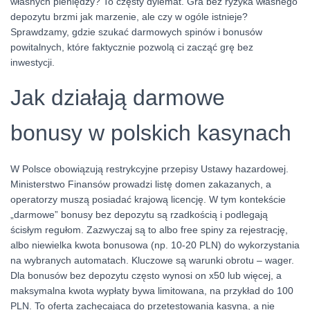
własnych pieniędzy? To częsty dylemat. Gra bez ryzyka własnego
depozytu brzmi jak marzenie, ale czy w ogóle istnieje?
Sprawdzamy, gdzie szukać darmowych spinów i bonusów
powitalnych, które faktycznie pozwolą ci zacząć grę bez
inwestycji.
Jak działają darmowe
bonusy w polskich kasynach
W Polsce obowiązują restrykcyjne przepisy Ustawy hazardowej.
Ministerstwo Finansów prowadzi listę domen zakazanych, a
operatorzy muszą posiadać krajową licencję. W tym kontekście
„darmowe” bonusy bez depozytu są rzadkością i podlegają
ścisłym regułom. Zazwyczaj są to albo free spiny za rejestrację,
albo niewielka kwota bonusowa (np. 10-20 PLN) do wykorzystania
na wybranych automatach. Kluczowe są warunki obrotu – wager.
Dla bonusów bez depozytu często wynosi on x50 lub więcej, a
maksymalna kwota wypłaty bywa limitowana, na przykład do 100
PLN. To oferta zachęcająca do przetestowania kasyna, a nie