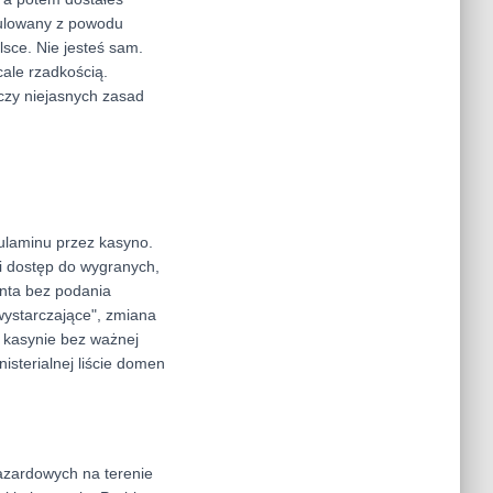
anulowany z powodu
lsce. Nie jesteś sam.
ale rzadkością.
 czy niejasnych zasad
gulaminu przez kasyno.
ci dostęp do wygranych,
onta bez podania
wystarczające", zmiana
w kasynie bez ważnej
nisterialnej liście domen
hazardowych na terenie