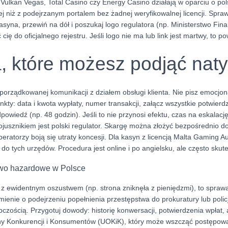
k Vulkan Vegas, Total Casino czy Energy Casino działają w oparciu o po
ej niż z podejrzanym portalem bez żadnej weryfikowalnej licencji. Spra
asyna, przewiń na dół i poszukaj logo regulatora (np. Ministerstwo Fina
ię do oficjalnego rejestru. Jeśli logo nie ma lub link jest martwy, to p
a, które możesz podjąć nat
uporządkowanej komunikacji z działem obsługi klienta. Nie pisz emocjo
nkty: data i kwota wypłaty, numer transakcji, załącz wszystkie potwierd
powiedź (np. 48 godzin). Jeśli to nie przynosi efektu, czas na eskalac
sojusznikiem jest polski regulator. Skargę można złożyć bezpośrednio d
peratorzy boją się utraty koncesji. Dla kasyn z licencją Malta Gaming A
o tych urzędów. Procedura jest online i po angielsku, ale często skut
two hazardowe w Polsce
 z ewidentnym oszustwem (np. strona zniknęła z pieniędzmi), to spraw
enie o podejrzeniu popełnienia przestępstwa do prokuratury lub policji
pczością. Przygotuj dowody: historię konwersacji, potwierdzenia wpłat,
ny Konkurencji i Konsumentów (UOKiK), który może wszcząć postępow