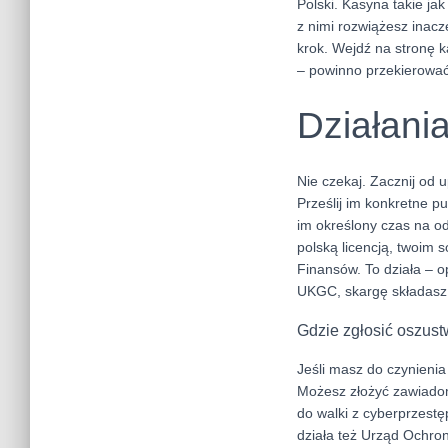
Polski. Kasyna takie ja
z nimi rozwiążesz inacz
krok. Wejdź na stronę k
– powinno przekierować c
Działani
Nie czekaj. Zacznij od 
Prześlij im konkretne pu
im określony czas na od
polską licencją, twoim 
Finansów. To działa – o
UKGC, skargę składasz d
Gdzie zgłosić oszus
Jeśli masz do czynienia
Możesz złożyć zawiadomi
do walki z cyberprzestę
działa też Urząd Ochro