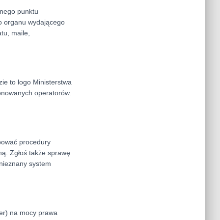
tnego punktu
 do organu wydającego
tu, maile,
ie to logo Ministerstwa
sjonowanych operatorów.
óbować procedury
ną. Zgłoś także sprawę
z nieznany system
mer) na mocy prawa