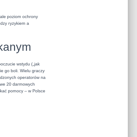
 ale poziom ochrony
ędzy ryzykiem a
ukanym
poczucie wstydu („jak
e go boli. Wielu graczy
awdzonych operatorów na
tkowe 20 darmowych
zukać pomocy – w Polsce