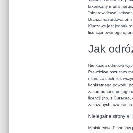
lakoniczny mail o narus
"nieprawidłowej sekwencj
Branża hazardowa onlin
Kluczowe jest jednak ro
licencjonowanego opera
Jak odró
Nie każda odmowa wypłat
Prawdziwe oszustwo ma m
mimo że spełniłeś wszy
konkretnego powodu po 
zasad bonusu po jego od
licencji (np. z Curacao,
zakazanych, szanse na 
Nielegalne strony a 
Ministerstwo Finansów p