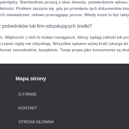
u pieniędzy. Standardowo proszą o skan dowodu, potwierdzenie adresu
łatności. Problem zaczyna się, gdy po przesłaniu tych dokumentów ka
ych zaświadczeń, celowo przeciągając proces. Wtedy może to być takty
z pośredników lub firm odzyskujących środki?
Większość z nich to kolejni naciągacze, którzy żądają zaliczki lub p
j często nigdy nie odzyskają. Wszystkie opisane wyżej kroki (skarga do 
onać samodzielnie, bezpłatnie. Twoje prawa jako konsumenta są skute
Mapa strony
O FIRMIE
KONTAKT
STRONA GŁÓWNA