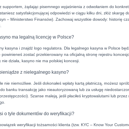
ę z supportem, żądając pisemnego wyjaśnienia z odwołaniem do konkre
ostaniesz satysfakcjonującej odpowiedzi w ciągu kilku dni, złóż skargę
kasyn – Ministerstwo Finansów). Zachowaj wszystkie dowody: historię cza
.
asyno ma legalną licencję w Polsce?
ny kasyna i znajdź logo regulatora. Dla legalnego kasyna w Polsce będz
 – powinieneś zostać przekierowany na oficjalną stronę rejestru konce
k nie działa, kasyno nie ma polskiej koncesji.
ieniądze z nielegalnego kasyno?
ale nie niemożliwe. Jeśli dokonałeś wpłaty kartą płatniczą, możesz spr
 do banku transakcję jako nieautoryzowaną lub za usługę niedostarczo
rprzestępczości). Szanse maleją, jeśli płaciłeś kryptowalutami lub prze
go.
i o tyle dokumentów do weryfikacji?
owiązek weryfikacji tożsamości klienta (tzw. KYC – Know Your Custo