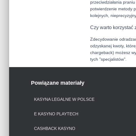
przeciwdziałania prani
potwierdzenie metody p
kolejnych, nieprecyzyjn
Czy warto korzystać 
Zdecydowanie odradzam. 
odzyskanej kwoty, które
chargeback) możesz wyk
tych "specjalistów".
Powiązane materiały
KASYNA LEGALNE W POLSCE
E KASYNO PLAYTECH
CASHBACK KASYNO