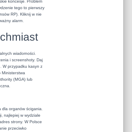
lskie koncesje. Problem
wdzenie tego to pierwszy
nsów RP). Kliknij w nie
oważny alarm.
ychmiast
nalnych wiadomości.
zenia i screenshoty. Daj
ję. W przypadku kasyn z
o Ministerstwa
uthority (MGA) lub
eczna.
a dla organów ścigania.
, najlepiej w wydziale
 adres strony. W Polsce
anie przeciwko