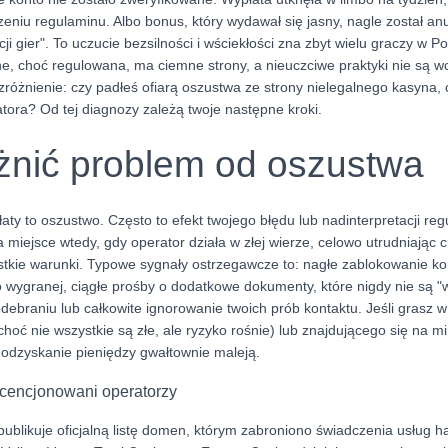
zeniu regulaminu. Albo bonus, który wydawał się jasny, nagle został 
i gier". To uczucie bezsilności i wściekłości zna zbyt wielu graczy w Po
e, choć regulowana, ma ciemne strony, a nieuczciwe praktyki nie są wc
zróżnienie: czy padłeś ofiarą oszustwa ze strony nielegalnego kasyna,
tora? Od tej diagnozy zależą twoje następne kroki.
żnić problem od oszustwa
y to oszustwo. Często to efekt twojego błędu lub nadinterpretacji re
iejsce wtedy, gdy operator działa w złej wierze, celowo utrudniając 
stkie warunki. Typowe sygnały ostrzegawcze to: nagłe zablokowanie k
wygranej, ciągłe prośby o dodatkowe dokumenty, które nigdy nie są "
ebraniu lub całkowite ignorowanie twoich prób kontaktu. Jeśli grasz 
 choć nie wszystkie są złe, ale ryzyko rośnie) lub znajdującego się na mi
odzyskanie pieniędzy gwałtownie maleją.
licencjonowani operatorzy
ublikuje oficjalną listę domen, którym zabroniono świadczenia usług 