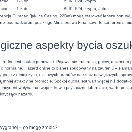
acao
1-3 dni
BLIK, P24, krypto
acao
1-5 dni
BLIK, P24, krypto, Jeton
licencją Curacao (jak Ice Casino, 22Bet) mogą oferować lepsze bonusy,
 niż pod nadzorem polskiego Ministerstwa Finansów. To kompromis mi
giczne aspekty bycia osz
trudno jest zaufać ponownie. Pojawia się frustracja, gniew, a czasem 
To normalne. Hazard online to biznes zbudowany na zaufaniu – złamani
zygnuje z mniejszych, niszowych brandów na rzecz największych, spr
ują mniej atrakcyjne promocje. Spokój ducha jest wart więcej niż doda
że incydent wpłynął na twoje zdrowie psychiczne lub relacje, warto pos
 dotyczący hazardu.
wygranej – co mogę zrobić?