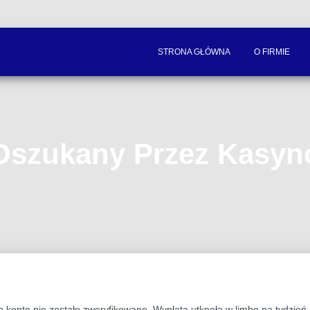
STRONA GŁÓWNA
O FIRMIE
Oszukany Przez Kasyn
 konto nie zostało zweryfikowane. Wypłata utknęła w limbo na tydzień