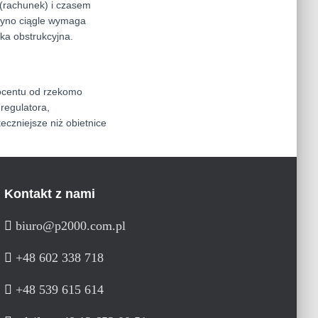
 (rachunek) i czasem
syno ciągle wymaga
ka obstrukcyjna.
rocentu od rzekomo
regulatora,
czniejsze niż obietnice
Kontakt z nami
biuro@p2000.com.pl
+48 602 338 718
+48 539 615 614