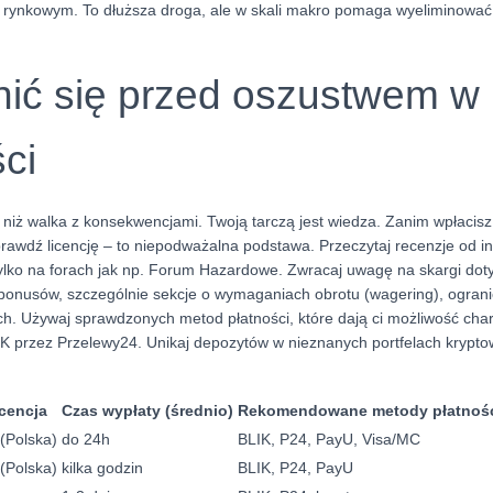
rynkowym. To dłuższa droga, ale w skali makro pomaga wyeliminować
nić się przed oszustwem w
ci
 niż walka z konsekwencjami. Twoją tarczą jest wiedza. Zanim wpłacisz
rawdź licencję – to niepodważalna podstawa. Przeczytaj recenzje od in
 tylko na forach jak np. Forum Hazardowe. Zwracaj uwagę na skargi dot
bonusów, szczególnie sekcje o wymaganiach obrotu (wagering), ogranic
. Używaj sprawdzonych metod płatności, które dają ci możliwość cha
IK przez Przelewy24. Unikaj depozytów w nieznanych portfelach krypt
cencja
Czas wypłaty (średnio)
Rekomendowane metody płatnoś
(Polska)
do 24h
BLIK, P24, PayU, Visa/MC
(Polska)
kilka godzin
BLIK, P24, PayU