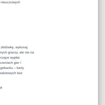
 nieuczciwych
 złotówkę, wykonaj
nych graczy, ale nie na
yczące wypłat.
zeniach gier i
rgebacku – karty
owalutowych bez
ci