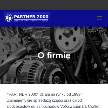
P
R
Z
E
Ł
Ą
C
O firmie
Z
N
A
W
I
G
A
C
J
"PARTNER 2000" działa na rynku od 1999r.
Ę
Zajmujemy sie sprzedażą części oraz całych
podzespołów do samochodów Volkswagen LT, Crafter,