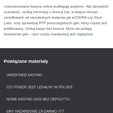
Licencjonowane kasyna online podlegają audytom. Aby sprawdzić
uczciwość, szukaj informacji o licencji (np. w stopce strony),
certyfikatach od niezależnych testerów jak eCOGRA czy iTech
Labs, oraz sprawdzaj RTP poszczególnych gier, który często jest
publikowany. Unikaj kasyn bez licencji, które nie podają
dostawców gier – tam ryzyko manipulacji jest najwyższe.
Powiązane materiały
UNDEFINED KASYNO
CZY POKER JEST LEGALNY W POLSCE
NOWE KASYNO 2026 BEZ DEPOZYTU
GRY HAZARDOWE ZA DARMO 777