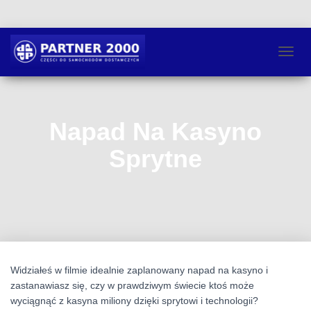
P
R
Z
E
Ł
Napad Na Kasyno
Ą
C
Sprytne
Z
N
A
W
I
G
A
C
J
Widziałeś w filmie idealnie zaplanowany napad na kasyno i
Ę
zastanawiasz się, czy w prawdziwym świecie ktoś może
wyciągnąć z kasyna miliony dzięki sprytowi i technologii?