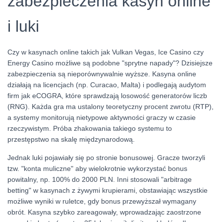
zabezpieczenia kasyn online
i luki
Czy w kasynach online takich jak Vulkan Vegas, Ice Casino czy
Energy Casino możliwe są podobne "sprytne napady"? Dzisiejsze
zabezpieczenia są nieporównywalnie wyższe. Kasyna online
działają na licencjach (np. Curacao, Malta) i podlegają audytom
firm jak eCOGRA, które sprawdzają losowość generatorów liczb
(RNG). Każda gra ma ustalony teoretyczny procent zwrotu (RTP),
a systemy monitorują nietypowe aktywności graczy w czasie
rzeczywistym. Próba zhakowania takiego systemu to
przestępstwo na skalę międzynarodową.
Jednak luki pojawiały się po stronie bonusowej. Gracze tworzyli
tzw. "konta muliczne" aby wielokrotnie wykorzystać bonus
powitalny, np. 100% do 2000 PLN. Inni stosowali "arbitrage
betting" w kasynach z żywymi krupierami, obstawiając wszystkie
możliwe wyniki w ruletce, gdy bonus przewyższał wymagany
obrót. Kasyna szybko zareagowały, wprowadzając zaostrzone