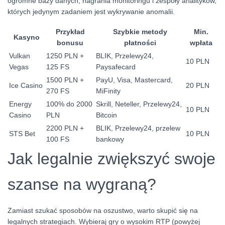
ogromne bazy danych, nagrania monitoringu i zespoły analityków,
których jedynym zadaniem jest wykrywanie anomalii.
Przykład
Szybkie metody
Min.
Kasyno
bonusu
płatności
wpłata
Vulkan
1250 PLN +
BLIK, Przelewy24,
10 PLN
Vegas
125 FS
Paysafecard
1500 PLN +
PayU, Visa, Mastercard,
Ice Casino
20 PLN
270 FS
MiFinity
Energy
100% do 2000
Skrill, Neteller, Przelewy24,
10 PLN
Casino
PLN
Bitcoin
2200 PLN +
BLIK, Przelewy24, przelew
STS Bet
10 PLN
100 FS
bankowy
Jak legalnie zwiększyć swoje
szanse na wygraną?
Zamiast szukać sposobów na oszustwo, warto skupić się na
legalnych strategiach. Wybieraj gry o wysokim RTP (powyżej