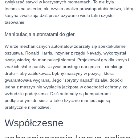
zwiększać stawki w korzystnych momentach. To nie była
techniczna usterka, ale czysta analiza prawdopodobieństwa, którą
kasyna zwalczają dziś przez używanie wielu talii i częste
tasowanie.
Manipulacja automatami do gier
W erze mechanicznych automatów zdarzały się spektakularne
oszustwa. Ronald Harris, inżynier z rządu Nevady, wykorzystał
swoją wiedzę do manipulacji slotami. Projektował gry dla kasyn i
znał ich słabe punkty. Używał prostego narzędzia – cienkiego
drutu – aby zablokować bębny maszyny w pozycji, która
gwarantowała wygraną. Jego "sprytny napad" działał, dopóki
jedna z maszyn nie wypłaciła jackpota w obecności ochrony, co
wzbudziło podejrzenia. Dziś automaty są komputerami
podłączonymi do sieci, a takie fizyczne manipulacje są
praktycznie niemożliwe.
Współczesne