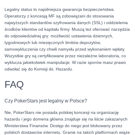
Legalny status to najsilniejsza gwarancja bezpieczeństwa.
Operatorzy z koncesją MF są zobowiązani do stosowania
najwyższych standardów szyfrowania danych (SSL) i oddzielenia
środków klientów od kapitału firmy. Muszą też oferować narzędzia
do odpowiedzialnej gry: możliwość ustawienia dziennych,
tygodniowych lub miesięcznych limitów depozytów,
samowykluczenia czy chwili namysłu przed wykonaniem wpłaty.
Wszystkie gry są certyfikowane przez niezależne laboratoria, co
wyklucza jakiekolwiek manipulacje. W razie sporów masz prawo
odwołać się do Komisji ds. Hazardu.
FAQ
Czy PokerStars jest legalny w Polsce?
Nie, PokerStars nie posiada polskiej koncesji na organizację
hazardu i jego domena główna znajduje się na liście zakazanych
Ministerstwa Finansów. Dostęp do niego jest blokowany przez
polskich dostawców internetu. Granie na takich platformach wiąże