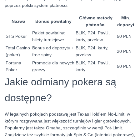
poprzez polski system płatności.
Główne metody
Min.
Nazwa
Bonus powitalny
płatności
depozyt
Pakiet powitalny:
BLIK, P24, PayU,
STS Poker
50 PLN
bilety turniejowe
karty, przelew
Total Casino
Bonus od depozytu +
BLIK, P24, karty,
20 PLN
(poker)
free spiny
przelew
Fortuna
Promocje dla nowych
BLIK, P24, PayU,
50 PLN
Poker
graczy
karty
Jakie odmiany pokera są
dostępne?
W legalnych pokojach podstawą jest Texas Hold'em No-Limit, w
którym rozgrywana jest większość turniejów i gier gotówkowych.
Popularny jest także Omaha, szczególnie w wersji Pot-Limit.
Znajdziesz też szybkie formaty jak Spin & Go (loteriaki pokerowe),