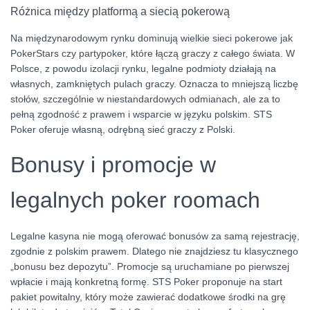
Różnica między platformą a siecią pokerową
Na międzynarodowym rynku dominują wielkie sieci pokerowe jak
PokerStars czy partypoker, które łączą graczy z całego świata. W
Polsce, z powodu izolacji rynku, legalne podmioty działają na
własnych, zamkniętych pulach graczy. Oznacza to mniejszą liczbę
stołów, szczególnie w niestandardowych odmianach, ale za to
pełną zgodność z prawem i wsparcie w języku polskim. STS
Poker oferuje własną, odrębną sieć graczy z Polski.
Bonusy i promocje w
legalnych poker roomach
Legalne kasyna nie mogą oferować bonusów za samą rejestrację,
zgodnie z polskim prawem. Dlatego nie znajdziesz tu klasycznego
„bonusu bez depozytu”. Promocje są uruchamiane po pierwszej
wpłacie i mają konkretną formę. STS Poker proponuje na start
pakiet powitalny, który może zawierać dodatkowe środki na grę