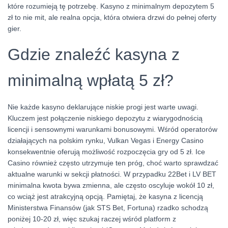
które rozumieją tę potrzebę. Kasyno z minimalnym depozytem 5
zł to nie mit, ale realna opcja, która otwiera drzwi do pełnej oferty
gier.
Gdzie znaleźć kasyna z
minimalną wpłatą 5 zł?
Nie każde kasyno deklarujące niskie progi jest warte uwagi.
Kluczem jest połączenie niskiego depozytu z wiarygodnością
licencji i sensownymi warunkami bonusowymi. Wśród operatorów
działających na polskim rynku, Vulkan Vegas i Energy Casino
konsekwentnie oferują możliwość rozpoczęcia gry od 5 zł. Ice
Casino również często utrzymuje ten próg, choć warto sprawdzać
aktualne warunki w sekcji płatności. W przypadku 22Bet i LV BET
minimalna kwota bywa zmienna, ale często oscyluje wokół 10 zł,
co wciąż jest atrakcyjną opcją. Pamiętaj, że kasyna z licencją
Ministerstwa Finansów (jak STS Bet, Fortuna) rzadko schodzą
poniżej 10-20 zł, więc szukaj raczej wśród platform z