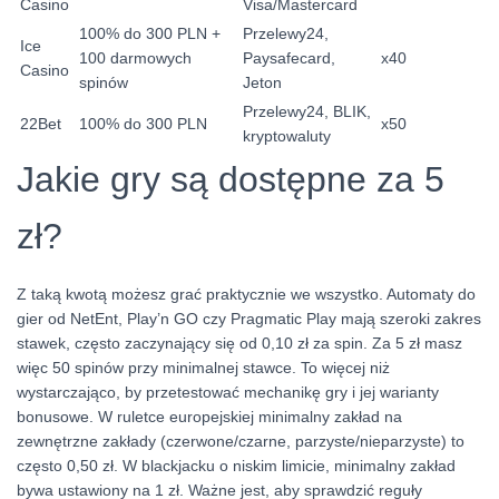
Casino
Visa/Mastercard
100% do 300 PLN +
Przelewy24,
Ice
100 darmowych
Paysafecard,
x40
Casino
spinów
Jeton
Przelewy24, BLIK,
22Bet
100% do 300 PLN
x50
kryptowaluty
Jakie gry są dostępne za 5
zł?
Z taką kwotą możesz grać praktycznie we wszystko. Automaty do
gier od NetEnt, Play’n GO czy Pragmatic Play mają szeroki zakres
stawek, często zaczynający się od 0,10 zł za spin. Za 5 zł masz
więc 50 spinów przy minimalnej stawce. To więcej niż
wystarczająco, by przetestować mechanikę gry i jej warianty
bonusowe. W ruletce europejskiej minimalny zakład na
zewnętrzne zakłady (czerwone/czarne, parzyste/nieparzyste) to
często 0,50 zł. W blackjacku o niskim limicie, minimalny zakład
bywa ustawiony na 1 zł. Ważne jest, aby sprawdzić reguły