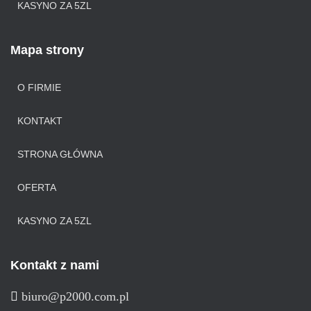
KASYNO ZA 5ZL
Mapa strony
O FIRMIE
KONTAKT
STRONA GŁÓWNA
OFERTA
KASYNO ZA 5ZL
Kontakt z nami
biuro@p2000.com.pl