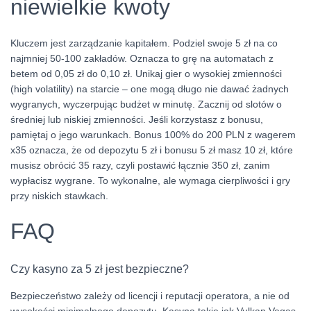
niewielkie kwoty
Kluczem jest zarządzanie kapitałem. Podziel swoje 5 zł na co
najmniej 50-100 zakładów. Oznacza to grę na automatach z
betem od 0,05 zł do 0,10 zł. Unikaj gier o wysokiej zmienności
(high volatility) na starcie – one mogą długo nie dawać żadnych
wygranych, wyczerpując budżet w minutę. Zacznij od slotów o
średniej lub niskiej zmienności. Jeśli korzystasz z bonusu,
pamiętaj o jego warunkach. Bonus 100% do 200 PLN z wagerem
x35 oznacza, że od depozytu 5 zł i bonusu 5 zł masz 10 zł, które
musisz obrócić 35 razy, czyli postawić łącznie 350 zł, zanim
wypłacisz wygrane. To wykonalne, ale wymaga cierpliwości i gry
przy niskich stawkach.
FAQ
Czy kasyno za 5 zł jest bezpieczne?
Bezpieczeństwo zależy od licencji i reputacji operatora, a nie od