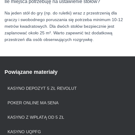
Ile miejsca potrzebuję na ustawienie stołów?
Na jeden stół do gry (np. do ruletki) wraz z przestrzenią dla
graczy i swobodnego poruszania się potrzeba minimum 10-12
metrów kwadratowych. Dla dwóch stołów bezpiecznie jest
zaplanować około 25 m². Warto zapewnić też dodatkową
przestrzeń dla osób obserwujących rozgrywkę.
Powiązane materiały
KASYNO DEPOZYT 5 ZŁ REVOLUT
POKER ONLINE MA SENA
KASYNO Z WPŁATĄ OD 5 ZŁ
KASYNO UQPFG