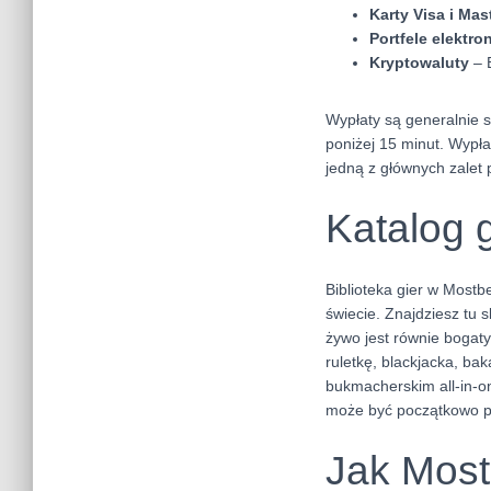
Karty Visa i Mas
Portfele elektro
Kryptowaluty
– B
Wypłaty są generalnie s
poniżej 15 minut. Wypła
jedną z głównych zalet 
Katalog 
Biblioteka gier w Mostb
świecie. Znajdziesz tu 
żywo jest równie bogaty
ruletkę, blackjacka, ba
bukmacherskim all-in-on
może być początkowo pr
Jak Most