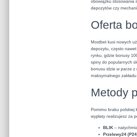
obowiązku stosowania si
depozytów czy mechan
Oferta b
Mostbet kusi nowych uż
depozytu, często nawet
rynku, gdzie bonusy 1
spiny do popularnych s
bonusu idzie w parze z 
maksymalnego zakładu 
Metody p
Pomimo braku polskiej 
wypłaty realizujesz za
BLIK
– natychmia
Przelewy24 (P24