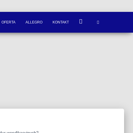
OFERTA
ALLEGRO
KONTAKT
dur weryfikacyjnych?