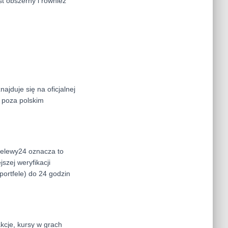
st obszerny i również
ajduje się na oficjalnej
ę poza polskim
zelewy24 oznacza to
zej weryfikacji
portfele) do 24 godzin
kcje, kursy w grach