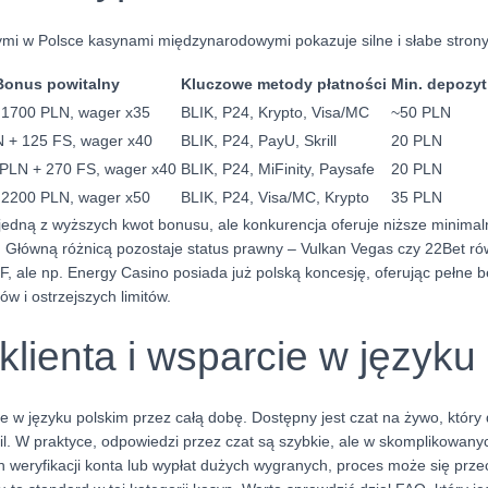
mi w Polsce kasynami międzynarodowymi pokazuje silne i słabe strony
Bonus powitalny
Kluczowe metody płatności
Min. depozyt
1700 PLN, wager x35
BLIK, P24, Krypto, Visa/MC
~50 PLN
 + 125 FS, wager x40
BLIK, P24, PayU, Skrill
20 PLN
PLN + 270 FS, wager x40
BLIK, P24, MiFinity, Paysafe
20 PLN
2200 PLN, wager x50
BLIK, P24, Visa/MC, Krypto
35 PLN
jedną z wyższych kwot bonusu, ale konkurencja oferuje niższe minimal
Główną różnicą pozostaje status prawny – Vulkan Vegas czy 22Bet równ
MF, ale np. Energy Casino posiada już polską koncesję, oferując pełne
w i ostrzejszych limitów.
klienta i wsparcie w języku
e w języku polskim przez całą dobę. Dostępny jest czat na żywo, który 
l. W praktyce, odpowiedzi przez czat są szybkie, ale w skomplikowan
 weryfikacji konta lub wypłat dużych wygranych, proces może się prze