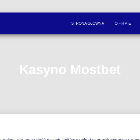
STRONA GŁÓWNA
O FIRMIE
Kasyno Mostbet
online, ale masz dość niskich limitów wypłat i skomplikowanych proce