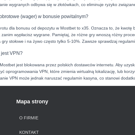
lanie wygranych odbywa się w złotówkach, co eliminuje ryzyko związa
obrotowe (wager) w bonusie powitalnym?
tu dla bonusu od depozytu w Mostbet to x35. Oznacza to, że kwotę 
k zanim wypłacisz wygrane. Pamiętaj, że różne gry wnoszą różny proc
 gry stołowe i na żywo często tylko 5-10%. Zawsze sprawdzaj regulami
 jest VPN?
ostbet jest blokowana przez polskich dostawców internetu. Aby uzysk
ć oprogramowania VPN, które zmienia wirtualną lokalizację, lub korzy
wanie VPN może jednak naruszać regulamin kasyna, co stanowi dodatk
Mapa strony
O FIRMIE
KONTAKT