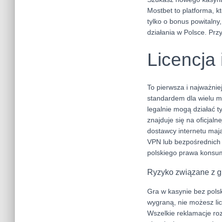
Mostbet to platforma, kt
tylko o bonus powitalny,
działania w Polsce. Prz
Licencja 
To pierwsza i najważnie
standardem dla wielu m
legalnie mogą działać t
znajduje się na oficjal
dostawcy internetu maj
VPN lub bezpośrednich 
polskiego prawa konsu
Ryzyko związane z 
Gra w kasynie bez pols
wygraną, nie możesz li
Wszelkie reklamacje roz