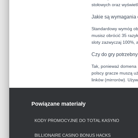
stołowych oraz wyświet
Jakie są wymagania 
Standardowy wymóg obro
musisz obrócić 35 razy
sloty zazwyczaj 100%, a
Czy do gry potrzebny
Tak, ponieważ domena M
polscy gracze muszą uży
linków (mirrorów). Uży
Powiązane materiały
KODY PROMOCYJNE DO TOTAL KASYNO
BILLIONAIRE CASINO BONUS HACKS