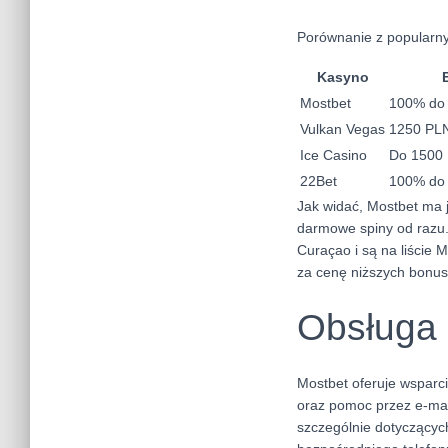
Porównanie z popularny
Kasyno
Mostbet
100% do 
Vulkan Vegas
1250 PLN
Ice Casino
Do 1500 
22Bet
100% do 
Jak widać, Mostbet ma 
darmowe spiny od razu. 
Curaçao i są na liście 
za cenę niższych bonusó
Obsługa 
Mostbet oferuje wsparci
oraz pomoc przez e-mai
szczególnie dotyczących