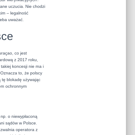
szane uczucia. Nie chodzi
tkim – legalność
rzeba uważać.
sce
raçao, co jest
ardową z 2017 roku,
akiej koncesji nie ma i
 Oznacza to, że polscy
ą tę blokadę używając
olem ochronnym
 np. o niewypłaconą
ani sądów w Polsce.
 zwalnia operatora z