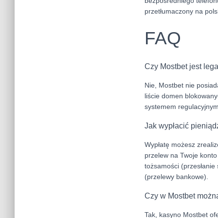
bezpośredniego telefonu
przetłumaczony na polsk
FAQ
Czy Mostbet jest leg
Nie, Mostbet nie posiad
liście domen blokowany
systemem regulacyjnym
Jak wypłacić pienią
Wypłatę możesz zrealiz
przelew na Twoje konto
tożsamości (przesłanie 
(przelewy bankowe).
Czy w Mostbet można
Tak, kasyno Mostbet ofe