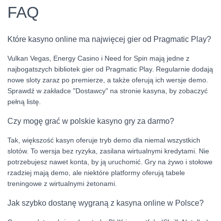
FAQ
Które kasyno online ma najwięcej gier od Pragmatic Play?
Vulkan Vegas, Energy Casino i Need for Spin mają jedne z
najbogatszych bibliotek gier od Pragmatic Play. Regularnie dodają
nowe sloty zaraz po premierze, a także oferują ich wersje demo.
Sprawdź w zakładce "Dostawcy" na stronie kasyna, by zobaczyć
pełną listę.
Czy mogę grać w polskie kasyno gry za darmo?
Tak, większość kasyn oferuje tryb demo dla niemal wszystkich
slotów. To wersja bez ryzyka, zasilana wirtualnymi kredytami. Nie
potrzebujesz nawet konta, by ją uruchomić. Gry na żywo i stołowe
rzadziej mają demo, ale niektóre platformy oferują tabele
treningowe z wirtualnymi żetonami.
Jak szybko dostanę wygraną z kasyna online w Polsce?