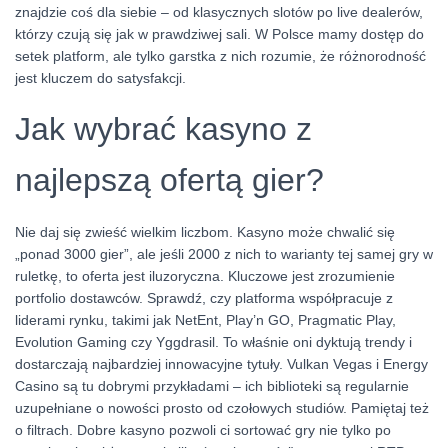
znajdzie coś dla siebie – od klasycznych slotów po live dealerów,
którzy czują się jak w prawdziwej sali. W Polsce mamy dostęp do
setek platform, ale tylko garstka z nich rozumie, że różnorodność
jest kluczem do satysfakcji.
Jak wybrać kasyno z
najlepszą ofertą gier?
Nie daj się zwieść wielkim liczbom. Kasyno może chwalić się
„ponad 3000 gier”, ale jeśli 2000 z nich to warianty tej samej gry w
ruletkę, to oferta jest iluzoryczna. Kluczowe jest zrozumienie
portfolio dostawców. Sprawdź, czy platforma współpracuje z
liderami rynku, takimi jak NetEnt, Play’n GO, Pragmatic Play,
Evolution Gaming czy Yggdrasil. To właśnie oni dyktują trendy i
dostarczają najbardziej innowacyjne tytuły. Vulkan Vegas i Energy
Casino są tu dobrymi przykładami – ich biblioteki są regularnie
uzupełniane o nowości prosto od czołowych studiów. Pamiętaj też
o filtrach. Dobre kasyno pozwoli ci sortować gry nie tylko po