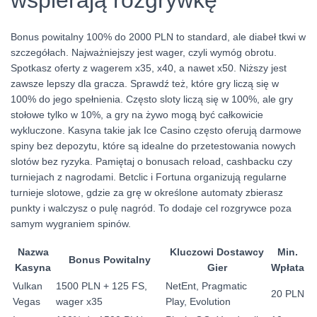
wspierają rozgrywkę
Bonus powitalny 100% do 2000 PLN to standard, ale diabeł tkwi w
szczegółach. Najważniejszy jest wager, czyli wymóg obrotu.
Spotkasz oferty z wagerem x35, x40, a nawet x50. Niższy jest
zawsze lepszy dla gracza. Sprawdź też, które gry liczą się w
100% do jego spełnienia. Często sloty liczą się w 100%, ale gry
stołowe tylko w 10%, a gry na żywo mogą być całkowicie
wykluczone. Kasyna takie jak Ice Casino często oferują darmowe
spiny bez depozytu, które są idealne do przetestowania nowych
slotów bez ryzyka. Pamiętaj o bonusach reload, cashbacku czy
turniejach z nagrodami. Betclic i Fortuna organizują regularne
turnieje slotowe, gdzie za grę w określone automaty zbierasz
punkty i walczysz o pulę nagród. To dodaje cel rozgrywce poza
samym wygraniem spinów.
Nazwa
Kluczowi Dostawcy
Min.
Bonus Powitalny
Kasyna
Gier
Wpłata
Vulkan
1500 PLN + 125 FS,
NetEnt, Pragmatic
20 PLN
Vegas
wager x35
Play, Evolution