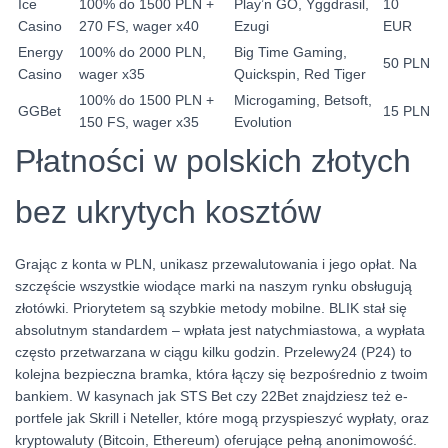
Ice
100% do 1500 PLN +
Play’n GO, Yggdrasil,
10
Casino
270 FS, wager x40
Ezugi
EUR
Energy
100% do 2000 PLN,
Big Time Gaming,
50 PLN
Casino
wager x35
Quickspin, Red Tiger
100% do 1500 PLN +
Microgaming, Betsoft,
GGBet
15 PLN
150 FS, wager x35
Evolution
Płatności w polskich złotych
bez ukrytych kosztów
Grając z konta w PLN, unikasz przewalutowania i jego opłat. Na
szczęście wszystkie wiodące marki na naszym rynku obsługują
złotówki. Priorytetem są szybkie metody mobilne. BLIK stał się
absolutnym standardem – wpłata jest natychmiastowa, a wypłata
często przetwarzana w ciągu kilku godzin. Przelewy24 (P24) to
kolejna bezpieczna bramka, która łączy się bezpośrednio z twoim
bankiem. W kasynach jak STS Bet czy 22Bet znajdziesz też e-
portfele jak Skrill i Neteller, które mogą przyspieszyć wypłaty, oraz
kryptowaluty (Bitcoin, Ethereum) oferujące pełną anonimowość.