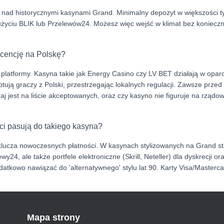
g nad historycznymi kasynami Grand. Minimalny depozyt w większości t
użyciu BLIK lub Przelewów24. Możesz więc wejść w klimat bez koniecz
icencję na Polskę?
 platformy. Kasyna takie jak Energy Casino czy LV BET działają w oparci
ptują graczy z Polski, przestrzegając lokalnych regulacji. Zawsze przed
raj jest na liście akceptowanych, oraz czy kasyno nie figuruje na rządo
ci pasują do takiego kasyna?
yklucza nowoczesnych płatności. W kasynach stylizowanych na Grand s
wy24, ale także portfele elektroniczne (Skrill, Neteller) dla dyskrecji or
odatkowo nawiązać do 'alternatywnego' stylu lat 90. Karty Visa/Masterc
Mapa strony