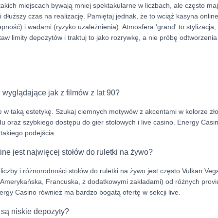
akich miejscach bywają mniej spektakularne w liczbach, ale często ma
 dłuższy czas na realizację. Pamiętaj jednak, że to wciąż kasyna online
ność) i wadami (ryzyko uzależnienia). Atmosfera 'grand' to stylizacja, 
aw limity depozytów i traktuj to jako rozrywkę, a nie próbę odtworzenia 
 wyglądające jak z filmów z lat 90?
uje w taką estetykę. Szukaj ciemnych motywów z akcentami w kolorze złot
u oraz szybkiego dostępu do gier stołowych i live casino. Energy Casi
takiego podejścia.
ne jest najwięcej stołów do ruletki na żywo?
czby i różnorodności stołów do ruletki na żywo jest często Vulkan Vegas
 Amerykańska, Francuska, z dodatkowymi zakładami) od różnych provid
ergy Casino również ma bardzo bogatą ofertę w sekcji live.
są niskie depozyty?