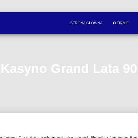
STRONA GŁÓWNA
O FIRMIE
Kasyno Grand Lata 90
przyprawi Cię o dreszczyk emocji jak w starych filmach z Jamesem B