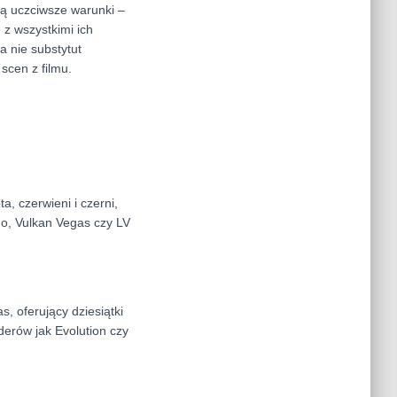
ją uczciwsze warunki –
 z wszystkimi ich
a nie substytut
scen z filmu.
a, czerwieni i czerni,
no, Vulkan Vegas czy LV
, oferujący dziesiątki
erów jak Evolution czy