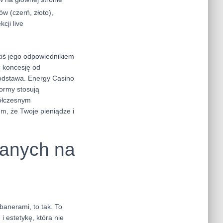
ów (czerń, złoto),
cji live
ziś jego odpowiednikiem
ć koncesję od
podstawa. Energy Casino
formy stosują
półczesnym
m, że Twoje pieniądze i
wanych na
banerami, to tak. To
i estetykę, która nie