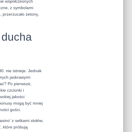
nie współczesnych
czne, z symbolami
, przerzucało żetony,
z ducha
. nie istnieje. Jednak
zonych jaskrawymi
nać? Po pierwsze,
kie czcionki i
sokiej jakości
 bonusy mogą być mniej
ości gości.
sino' z setkami stołów,
, które próbują