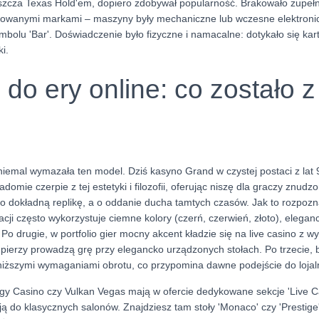
zcza Texas Hold'em, dopiero zdobywał popularność. Brakowało zupeł
onowanymi markami – maszyny były mechaniczne lub wczesne elektroni
olu 'Bar'. Doświadczenie było fizyczne i namacalne: dotykało się kart
ki.
 do ery online: co zostało 
iemal wymazała ten model. Dziś kasyno Grand w czystej postaci z lat 90
iadomie czerpie z tej estetyki i filozofii, oferując niszę dla graczy znud
i o dokładną replikę, a o oddanie ducha tamtych czasów. Jak to rozpoz
ikacji często wykorzystuje ciemne kolory (czerń, czerwień, złoto), eleganc
Po drugie, w portfolio gier mocny akcent kładzie się na live casino z wy
upierzy prowadzą grę przy elegancko urządzonych stołach. Po trzecie,
 niższymi wymaganiami obrotu, co przypomina dawne podejście do lojaln
rgy Casino czy Vulkan Vegas mają w ofercie dedykowane sekcje 'Live Ca
ją do klasycznych salonów. Znajdziesz tam stoły 'Monaco' czy 'Prestige'