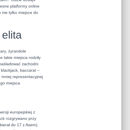
esne platformy online
 nie tylko miejsce do
elita
ary, żyrandole
 takie miejsca rodziły
ę naśladować zachodni
 blackjack, baccarat –
, mniej reprezentacyjnej
iego miejsca
ersji europejskiej z
ack rozgrywano przy
bierał do 17 z Asem).