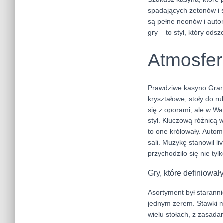
spadających żetonów i s
są pełne neonów i autom
gry – to styl, który od
Atmosfera
Prawdziwe kasyno Grand 
kryształowe, stoły do r
się z oporami, ale w Wa
styl. Kluczową różnicą 
to one królowały. Autom
sali. Muzykę stanowił li
przychodziło się nie ty
Gry, które definiował
Asortyment był staranni
jednym zerem. Stawki m
wielu stołach, z zasada