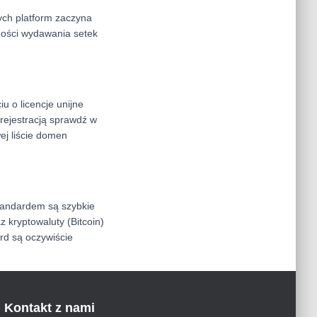
ych platform zaczyna
ności wydawania setek
u o licencje unijne
 rejestracją sprawdź w
wej liście domen
tandardem są szybkie
az kryptowaluty (Bitcoin)
ard są oczywiście
Kontakt z nami