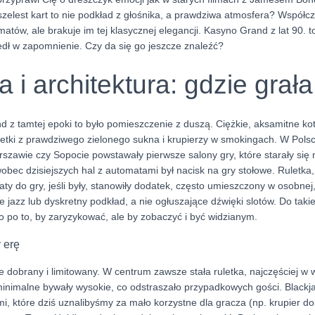
zelest kart to nie podkład z głośnika, a prawdziwa atmosfera? Współcz
atów, ale brakuje im tej klasycznej elegancji. Kasyno Grand z lat 90. to
szedł w zapomnienie. Czy da się go jeszcze znaleźć?
 i architektura: gdzie grała 
z tamtej epoki to było pomieszczenie z duszą. Ciężkie, aksamitne kot
uletki z prawdziwego zielonego sukna i krupierzy w smokingach. W Polsce
rszawie czy Sopocie powstawały pierwsze salony gry, które starały si
wobec dzisiejszych hal z automatami był nacisk na gry stołowe. Ruletka,
aty do gry, jeśli były, stanowiły dodatek, często umieszczony w osobnej
ve jazz lub dyskretny podkład, a nie ogłuszające dźwięki slotów. Do tak
lko po to, by zaryzykować, ale by zobaczyć i być widzianym.
y erę
e dobrany i limitowany. W centrum zawsze stała ruletka, najczęściej w w
inimalne bywały wysokie, co odstraszało przypadkowych gości. Blackj
mi, które dziś uznalibyśmy za mało korzystne dla gracza (np. krupier do