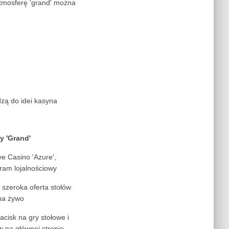
atmosferę 'grand' można
dzą do idei kasyna
y 'Grand'
e Casino 'Azure',
ram lojalnościowy
 szeroka oferta stołów
 na żywo
nacisk na gry stołowe i
ów na głównej stronie