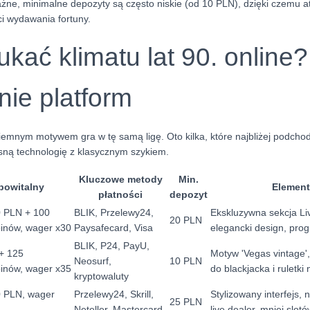
ażne, minimalne depozyty są często niskie (od 10 PLN), dzięki czemu 
i wydawania fortuny.
kać klimatu lat 90. online?
ie platform
iemnym motywem gra w tę samą ligę. Oto kilka, które najbliżej podcho
ną technologię z klasycznym szykiem.
Kluczowe metody
Min.
powitalny
Element
płatności
depozyt
 PLN + 100
BLIK, Przelewy24,
Ekskluzywna sekcja Liv
20 PLN
inów, wager x30
Paysafecard, Visa
elegancki design, prog
BLIK, P24, PayU,
+ 125
Motyw 'Vegas vintage',
Neosurf,
10 PLN
inów, wager x35
do blackjacka i ruletki
kryptowaluty
 PLN, wager
Przelewy24, Skrill,
Stylizowany interfejs, 
25 PLN
Neteller, Mastercard
live dealer, mniej slot