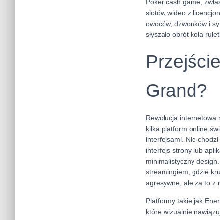
Poker cash game, zwłas
slotów wideo z licencj
owoców, dzwonków i symb
słyszało obrót koła rulet
Przejście
Grand?
Rewolucja internetowa n
kilka platform online św
interfejsami. Nie chodz
interfejs strony lub apl
minimalistyczny design. 
streamingiem, gdzie kr
agresywne, ale za to z
Platformy takie jak Ene
które wizualnie nawiązu