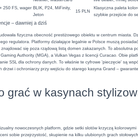
+ 250 FS, wager
BLIK, P24, MiFinity,
Klasyczna paleta kolor
15 PLN
Jeton
szybkie przejście do sek
encje – dawniej a dziś
budowała fizyczna obecność prestiżowego obiektu w centrum miasta. D
ego regulatora. Platformy działające legalnie w Polsce muszą posiada
i znajdować się poza rządową listą domen zakazanych. To absolutna 
a Gaming Authority (MGA), a Vulkan Vegas z licencji Curacao. Obie plat
ie SSL dla ochrony danych. To właśnie te cyfrowe 'pieczęcie' są ws
 drzwi i ochroniarzy przy wejściu do starego kasyna Grand – gwarante
o grać w kasynach stylizo
 wizualny nowoczesnych platform, gdzie setki slotów krzyczą kolorowymi 
ceni sobie przejrzystość, skupienie na kilku ulubionych grach stołowych 