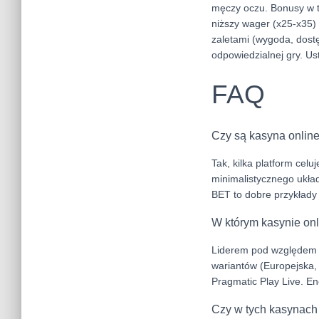
męczy oczu. Bonusy w t
niższy wager (x25-x35) i
zaletami (wygoda, dostęp
odpowiedzialnej gry. Ust
FAQ
Czy są kasyna online
Tak, kilka platform cel
minimalistycznego układ
BET to dobre przykłady 
W którym kasynie onli
Liderem pod względem li
wariantów (Europejska,
Pragmatic Play Live. En
Czy w tych kasynach 