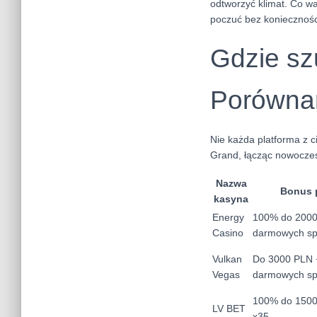
odtworzyć klimat. Co w
poczuć bez koniecznośc
Gdzie szu
Porównan
Nie każda platforma z c
Grand, łącząc nowoczes
Nazwa
Bonus 
kasyna
Energy
100% do 2000
Casino
darmowych sp
Vulkan
Do 3000 PLN 
Vegas
darmowych sp
100% do 1500
LV BET
x35