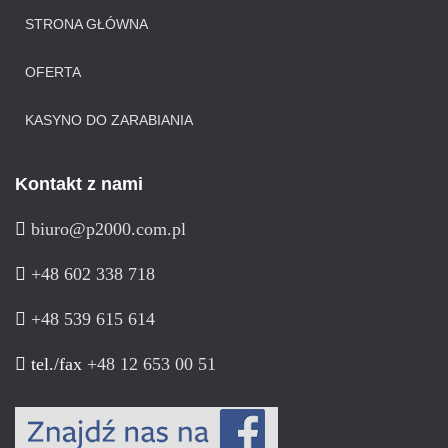
STRONA GŁÓWNA
OFERTA
KASYNO DO ZARABIANIA
Kontakt z nami
biuro@p2000.com.pl
+48 602 338 718
+48 539 615 614
tel./fax
+48 12 653 00 51