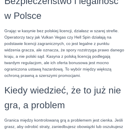
Bezpieczeństwo i legalność
w Polsce
Grając w kasynie bez polskiej licencji, działasz w szarej strefie.
Operatorzy tacy jak Vulkan Vegas czy Hell Spin działają na
podstawie licencji zagranicznych, co jest legalne z punktu
widzenia gracza, ale oznacza, że spory rozstrzyga prawo danego
kraju, a nie polski sąd. Kasyna z polską licencją podlegają
twardym regulacjom, ale ich oferta bonusowa jest mocno
ograniczona ustawą hazardową. To wybór między większą
ochroną prawną a szerszymi promocjami.
Kiedy wiedzieć, że to już nie
gra, a problem
Granica między kontrolowaną grą a problemem jest cienka. Jeśli
grasz, aby odrobić straty, zaniedbujesz obowiązki lub oszukujesz