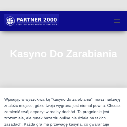
P
R
Z
E
Ł
Kasyno Do Zarabiania
Ą
C
Z
N
A
W
I
G
A
Wpisując w wyszukiwarkę "kasyno do zarabiania", masz nadzieję
C
znaleźć miejsce, gdzie twoja wygrana jest niemal pewna. Chcesz
J
zamienić swój depozyt w realny dochód. To pragnienie jest
Ę
zrozumiałe, ale rynek hazardu online nie działa na takich
zasadach. Każda gra ma przewagę kasyna, co gwarantuje