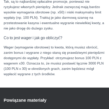
Tak, są to najbardziej opłacalne promocje, ponieważ nie
ryzykujesz własnych pieniędzy. Jednak zazwyczaj mają bardzo
wysokie wymagania obrotowe (np. x50) i niski maksymalny limit
wypłaty (np. 100 PLN). Traktuj je jako darmową szansę na
przetestowanie kasyna i ewentualne wygranie niewielkiej kwoty, a
nie jako drogę do dużego zysku.
Co to jest wager i jak go obliczyć?
Wager (wymaganie obrotowe) to kwota, którą musisz obrócić,
zanim bonus i wygrane z niego staną się prawdziwymi pieniędzmi
dostępnymi do wypłaty. Przykład: otrzymujesz bonus 100 PLN z
wagerem x30. Oznacza to, że musisz postawić łącznie 3000 PLN
(100 PLN x 30) w określonych grach, zanim będziesz mógł
wypłacić wygrane z tych środków.
Powiązane materiały