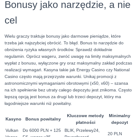
Bonusy jako narzędzie, a nie
cel
Wielu graczy traktuje bonusy jako darmowe pieniądze, które
trzeba jak najszybciej obrócić. To błąd. Bonus to narzędzie do
obniżenia ryzyka własnych środków. Sprawdź dokładnie
regulamin. Oprócz wageru, zwróć uwagę na limity maksymalnych
wypłat z bonusu, wyłączone gry oraz maksymalny zakład podczas
realizacji wymagań. Kasyna takie jak Energy Casino czy National
Casino często mają przejrzyste warunki. Unikaj promocji z
astronomicznymi wymaganiami obrotowymi (x50, x60) – szansa
na ich spełnienie bez utraty całego depozytu jest znikoma. Często
lepszą opcją jest bonus za drugi lub trzeci depozyt, który ma
łagodniejsze warunki niż powitalny.
Kluczowe metody
Minimalny
Kasyno
Bonus powitalny
płatności
depozyt
Vulkan
Do 6000 PLN + 125
BLIK, Przelewy24,
20 PLN