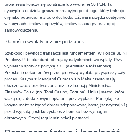
twoja sesja kończy się po stracie lub wygranej 50 PLN. Ta
dyscyplina oddziela gracza rekreacyjnego od tego, który traktuje
grę jako potencjalne źródło dochodu. Używaj narzędzi dostępnych
w kasynach: limitów depozytów, limitów czasu gry oraz opcji
samowykluczenia.
Płatności i wypłaty bez niespodzianek
Szybkość i pewność transakcji jest fundamentem. W Polsce BLIK i
Przelewy24 to standard, oferujący natychmiastowe wpłaty. Przy
wypłatach sprawdź politykę KYC (weryfikacja tożsamości).
Przesłanie dokumentów przed pierwszą wypłatą przyspieszy cały
proces. Kasyna z licencjami Curacao lub Malta często mają
dłuższe czasy przetwarzania niż te z licencją Ministerstwa
Finansów Polski (np. Total Casino, Fortuna). Unikaj metod, które
wiążą się z dodatkowymi opłatami przy wypłacie. Pamiętaj, że
kasyno może zażądać obrotu zdeponowaną kwotą (zazwyczaj x1)
przed wypłatą, jeśli korzystałeś z bonusu bez wymagań
obrotowych. Czytaj regulamin sekcji płatności.