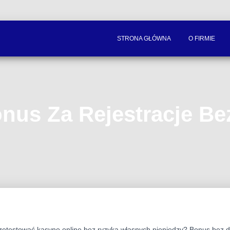
STRONA GŁÓWNA
O FIRMIE
nus Za Rejestracje Be
rzetestować kasyno online bez ryzyka własnych pieniędzy? Bonus bez de