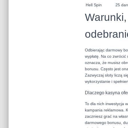
Hell Spin
25 da
Warunki,
odebran
Odbierając darmowy bon
wypłatę. Na co zwróci
oznacza, że musisz obr
bonusu. Często jest ona
Zazwyczaj sloty liczą s
wykorzystanie i spełnien
Dlaczego kasyna ofe
To dla nich inwestycja 
kampania reklamowa. Kas
zaczniesz grać na własn
darmowego bonusu, dużo