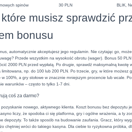
rmowych spinów
30 PLN
BLIK, Ne
 które musisz sprawdzić pr
iem bonusu
us, automatycznie akceptujesz jego regulamin. Nie czytając go, może
ć uwagę? Przede wszystkim na wysokość obrotu (wager). Bonus 50 PL
ócić 2000 PLN przed wypłatą. Po drugie, sprawdź maksymalną kwotę w
 limitowana, np. do 100 lub 200 PLN. Po trzecie, gry, w które możesz
ię w 100%, a gry stołowe w znacznie mniejszym procencie lub wcale. Po
ie warunków – często to tylko 1-7 dni.
rują coś za darmo?
w pozyskanie nowego, aktywnego klienta. Koszt bonusu bez depozytu je
yno liczy, że spodoba ci się platforma, gry i ogólne wrażenia, a ty zos
e depozyty. To także sposób na budowanie zaufania. Gracz, który wygr
 chętniej wróci do takiego kasyna. Dla ciebie to ryzykowna próbka, dl