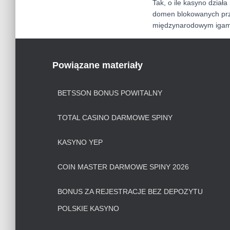
Tak, o ile kasyno działa
domen blokowanych prz
międzynarodowym igam
Powiązane materiały
BETSSON BONUS POWITALNY
TOTAL CASINO DARMOWE SPINY
KASYNO YEP
COIN MASTER DARMOWE SPINY 2026
BONUS ZA REJESTRACJE BEZ DEPOZYTU
POLSKIE KASYNO