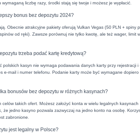
wymaganą liczbę razy, środki stają się twoje i możesz je wypłacić.
lepszy bonus bez depozytu 2024?
ają. Obecnie atrakcyjne pakiety oferują Vulkan Vegas (50 PLN + spiny po
inów od ręki). Zawsze porównuj nie tylko kwotę, ale też wager, limit wy
epozytu trzeba podać kartę kredytową?
polskich kasyn nie wymaga podawania danych karty przy rejestracji 
s e-mail i numer telefonu. Podanie karty może być wymagane dopiero
lka bonusów bez depozytu w różnych kasynach?
h celów takich ofert. Możesz założyć konta w wielu legalnych kasynach
k, że jedno kasyno pozwala zazwyczaj na jedno konto na osobę. Korzy
st zabronione.
tu jest legalny w Polsce?