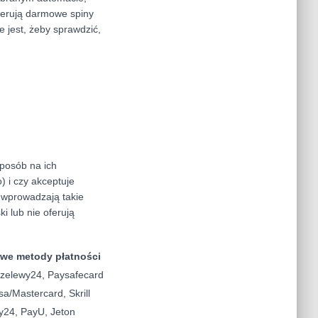
oferują darmowe spiny
e jest, żeby sprawdzić,
posób na ich
 i czy akceptuje
e wprowadzają takie
i lub nie oferują
we metody płatności
rzelewy24, Paysafecard
sa/Mastercard, Skrill
y24, PayU, Jeton