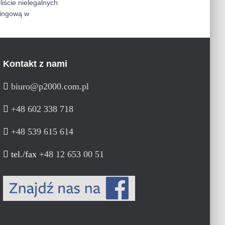
liście nielegalnych
tingową w
Kontakt z nami
biuro@p2000.com.pl
+48 602 338 718
+48 539 615 614
tel./fax
+48 12 653 00 51