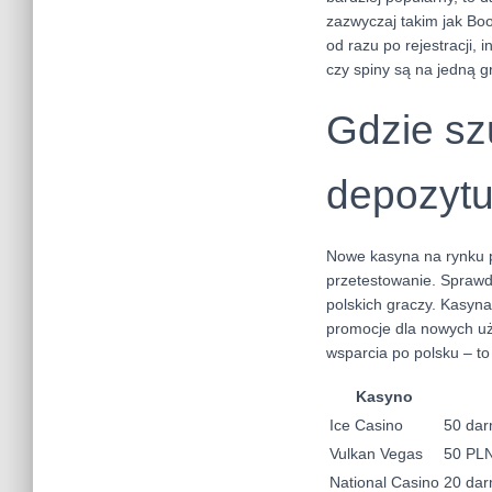
zazwyczaj takim jak Boo
od razu po rejestracji,
czy spiny są na jedną g
Gdzie sz
depozyt
Nowe kasyna na rynku p
przetestowanie. Sprawd
polskich graczy. Kasyna
promocje dla nowych uży
wsparcia po polsku – to
Kasyno
Ice Casino
50 da
Vulkan Vegas
50 PLN
National Casino
20 da