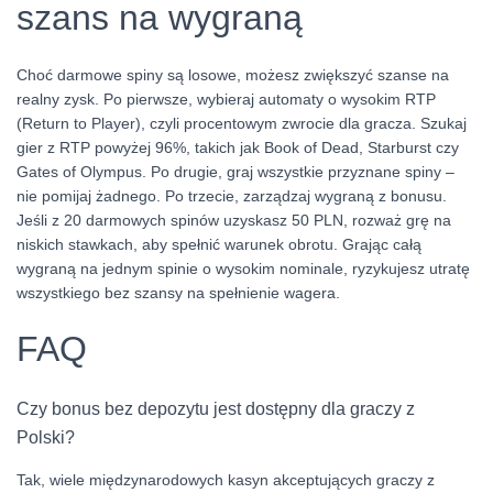
szans na wygraną
Choć darmowe spiny są losowe, możesz zwiększyć szanse na
realny zysk. Po pierwsze, wybieraj automaty o wysokim RTP
(Return to Player), czyli procentowym zwrocie dla gracza. Szukaj
gier z RTP powyżej 96%, takich jak Book of Dead, Starburst czy
Gates of Olympus. Po drugie, graj wszystkie przyznane spiny –
nie pomijaj żadnego. Po trzecie, zarządzaj wygraną z bonusu.
Jeśli z 20 darmowych spinów uzyskasz 50 PLN, rozważ grę na
niskich stawkach, aby spełnić warunek obrotu. Grając całą
wygraną na jednym spinie o wysokim nominale, ryzykujesz utratę
wszystkiego bez szansy na spełnienie wagera.
FAQ
Czy bonus bez depozytu jest dostępny dla graczy z
Polski?
Tak, wiele międzynarodowych kasyn akceptujących graczy z