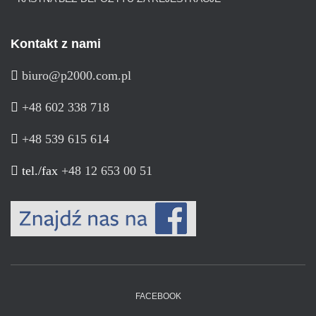
Kontakt z nami
biuro@p2000.com.pl
+48 602 338 718
+48 539 615 614
tel./fax
+48 12 653 00 51
FACEBOOK