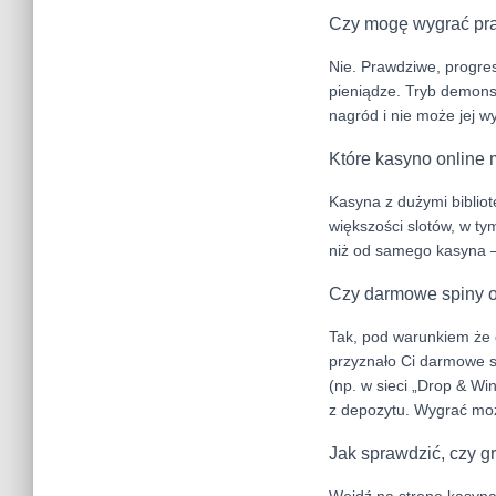
Czy mogę wygrać pra
Nie. Prawdziwe, progre
pieniądze. Tryb demonst
nagród i nie może jej w
Które kasyno online 
Kasyna z dużymi bibliot
większości slotów, w ty
niż od samego kasyna – 
Czy darmowe spiny o
Tak, pod warunkiem że d
przyznało Ci darmowe s
(np. w sieci „Drop & Wi
z depozytu. Wygrać mo
Jak sprawdzić, czy g