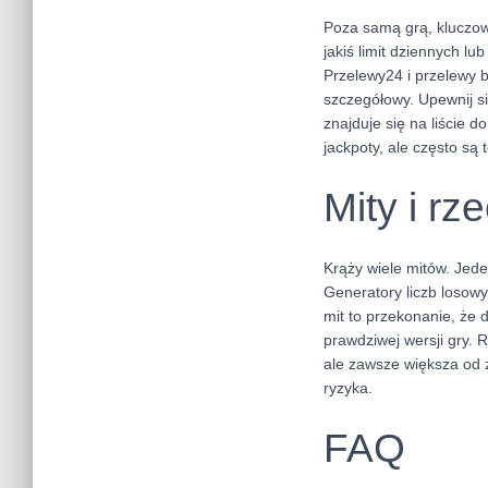
Poza samą grą, kluczow
jakiś limit dziennych l
Przelewy24 i przelewy b
szczegółowy. Upewnij si
znajduje się na liście d
jackpoty, ale często są
Mity i r
Krąży wiele mitów. Jede
Generatory liczb losow
mit to przekonanie, że d
prawdziwej wersji gry. R
ale zawsze większa od 
ryzyka.
FAQ