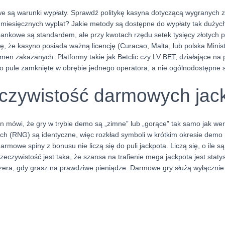
e są warunki wypłaty. Sprawdź politykę kasyna dotyczącą wygranych z 
ub miesięcznych wypłat? Jakie metody są dostępne do wypłaty tak duży
ankowe są standardem, ale przy kwotach rzędu setek tysięcy złotych p
ę, że kasyno posiada ważną licencję (Curacao, Malta, lub polska Minis
omen zakazanych. Platformy takie jak Betclic czy LV BET, działające na po
 to pule zamknięte w obrębie jednego operatora, a nie ogólnodostępne s
zeczywistość darmowych ja
n mówi, że gry w trybie demo są „zimne” lub „gorące” tak samo jak wer
ych (RNG) są identyczne, więc rozkład symboli w krótkim okresie demo
armowe spiny z bonusu nie liczą się do puli jackpota. Liczą się, o ile s
zeczywistość jest taka, że szansa na trafienie mega jackpota jest staty
zera, gdy grasz na prawdziwe pieniądze. Darmowe gry służą wyłącznie