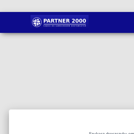
Szukasz dreszczyku emo