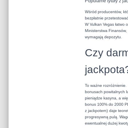
Popularne tytuły z j
Wśród producentów, któ
bezpłatnie przetestować
W Vulkan Vegas łatwo od
Ministerstwa Finansów,
wymagają depozytu.
Czy dar
jackpota
To ważne rozróżnienie.
bonusach powitalnych l
pieniądze kasyna, a wię
bonus 100% do 2000 PLN
z jackpotem) daje teor
progresywną pulą. Wage
ewentualnej dużej kwoty