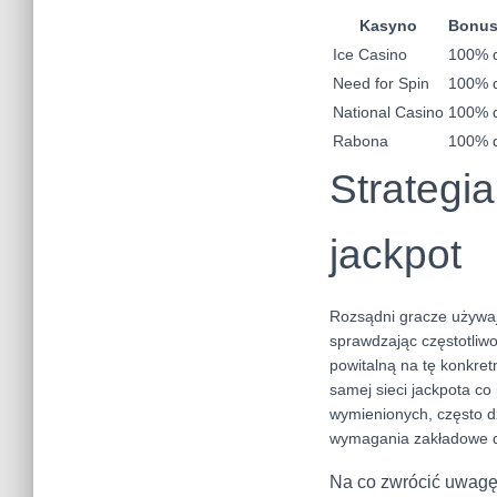
Kasyno
Bonus
Ice Casino
100% 
Need for Spin
100% 
National Casino
100% 
Rabona
100% 
Strategi
jackpot
Rozsądni gracze używają
sprawdzając częstotliw
powitalną na tę konkret
samej sieci jackpota co 
wymienionych, często d
wymagania zakładowe do 
Na co zwrócić uwagę 