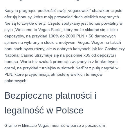
Kasyna pragnące podkreślić swój „vegasowski” charakter często
oferują bonusy, które mają przywołać duch wielkich wygranych.
Nie są to zwykłe oferty. Często spotykany jest bonus powitalny w
stylu „Welcome to Vegas Pack”, który może składać się z kilku
depozytów, na przykład 100% do 2000 PLN + 50 darmowych
spinów na wybranym slocie z motywem Vegas. Wager na takich
bonusach bywa różny, ale w dobrych kasynach jak Ice Casino czy
National Casino utrzymuje się na poziomie x35 od depozytu i
bonusu. Warto też szukać promocji związanych z konkretnymi
grami, na przykład turniejów w slotach NetEnt z pulą nagród w
PLN, które przypominają atmosferę wielkich turniejów
pokerowych.
Bezpieczne płatności i
legalność w Polsce
Granie w klimacie Vegas musi iść w parze z poczuciem