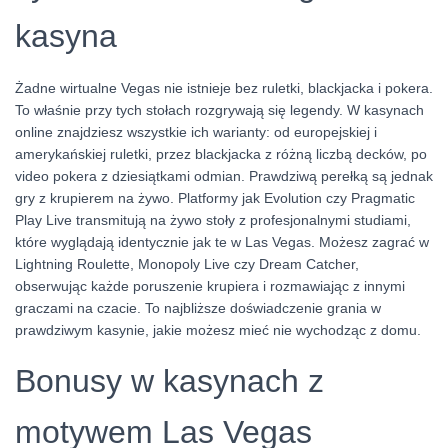
kasyna
Żadne wirtualne Vegas nie istnieje bez ruletki, blackjacka i pokera.
To właśnie przy tych stołach rozgrywają się legendy. W kasynach
online znajdziesz wszystkie ich warianty: od europejskiej i
amerykańskiej ruletki, przez blackjacka z różną liczbą decków, po
video pokera z dziesiątkami odmian. Prawdziwą perełką są jednak
gry z krupierem na żywo. Platformy jak Evolution czy Pragmatic
Play Live transmitują na żywo stoły z profesjonalnymi studiami,
które wyglądają identycznie jak te w Las Vegas. Możesz zagrać w
Lightning Roulette, Monopoly Live czy Dream Catcher,
obserwując każde poruszenie krupiera i rozmawiając z innymi
graczami na czacie. To najbliższe doświadczenie grania w
prawdziwym kasynie, jakie możesz mieć nie wychodząc z domu.
Bonusy w kasynach z
motywem Las Vegas