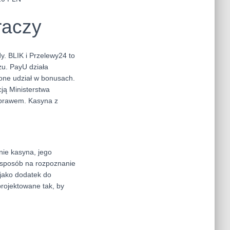
raczy
. BLIK i Przelewy24 to
zu. PayU działa
ą one udział w bonusach.
ją Ministerstwa
 prawem. Kasyna z
nie kasyna, jego
i sposób na rozpoznanie
k jako dodatek do
rojektowane tak, by