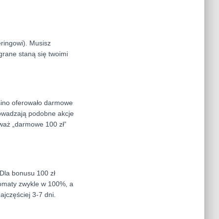
ringowi). Musisz
grane staną się twoimi
asino oferowało darmowe
prowadzają podobne akcje
eważ „darmowe 100 zł”
Dla bonusu 100 zł
tomaty zwykle w 100%, a
ajczęściej 3-7 dni.