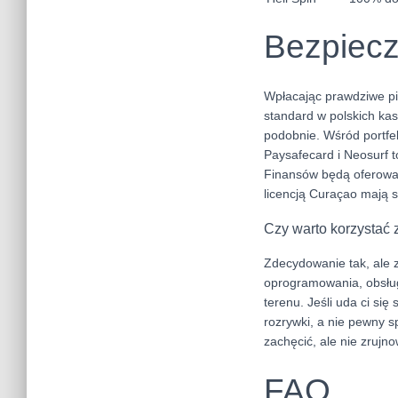
Bezpiecz
Wpłacając prawdziwe pi
standard w polskich kas
podobnie. Wśród portfel
Paysafecard i Neosurf 
Finansów będą oferować
licencją Curaçao mają s
Czy warto korzystać 
Zdecydowanie tak, ale z
oprogramowania, obsługi
terenu. Jeśli uda ci się
rozrywki, a nie pewny 
zachęcić, ale nie zrujn
FAQ