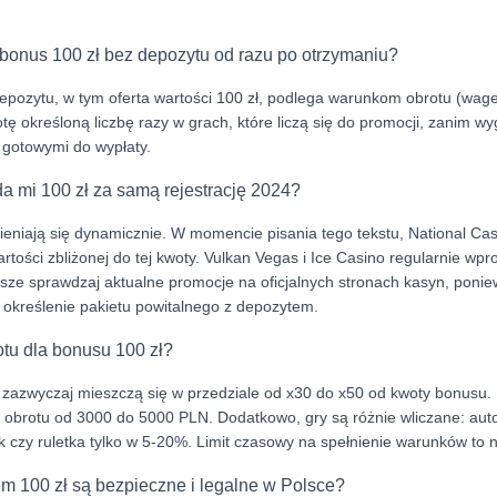
bonus 100 zł bez depozytu od razu po otrzymaniu?
epozytu, w tym oferta wartości 100 zł, podlega warunkom obrotu (wage
ę określoną liczbę razy w grach, które liczą się do promocji, zanim wy
 gotowymi do wypłaty.
da mi 100 zł za samą rejestrację 2024?
ieniają się dynamicznie. W momencie pisania tego tekstu, National C
wartości zbliżonej do tej kwoty. Vulkan Vegas i Ice Casino regularnie w
sze sprawdzaj aktualne promocje na oficjalnych stronach kasyn, poni
 określenie pakietu powitalnego z depozytem.
otu dla bonusu 100 zł?
 zazwyczaj mieszczą się w przedziale od x30 do x50 od kwoty bonusu. 
 obrotu od 3000 do 5000 PLN. Dodatkowo, gry są różnie wliczane: au
ck czy ruletka tylko w 5-20%. Limit czasowy na spełnienie warunków to n
m 100 zł są bezpieczne i legalne w Polsce?