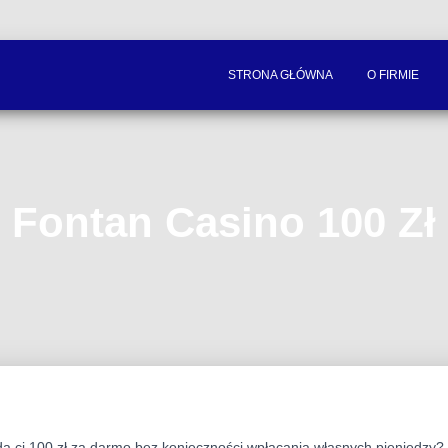
STRONA GŁÓWNA
O FIRMIE
Fontan Casino 100 Zł
a ci 100 zł za darmo bez konieczności wpłacania własnych pieniędzy? T