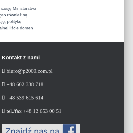
ncesję Ministerstwa
açao również są
ję, politykę
alnej liście domen
Kontakt z nami
biuro@p2000.com.pl
+48 602 338 718
+48 539 615 614
tel./fax
+48 12 653 00 51