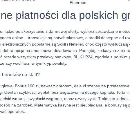
Ethereum
ne płatności dla polskich g
eniądze po skorzystaniu z darmowej oferty, wybierz sprawdzone metody
ynach online – transakcje są natychmiastowe, a środki dostępne od ra
i elektronicznych popularne są Skrill i Neteller, choć często wykluczaj
to dobra opcja na anonimowe doładowania. Pamiętaj, że kasyna z licenc
 przede wszystkim przelewy bankowe, BLIK i P24, zgodnie z polskim
zerszy wachlarz, w tym kryptowaluty.
z bonusów na start?
 głową. Bonus 100 zł, nawet z obrotem, daje ci szansę na przetestowa
 klienta i szybkości wypłat, bez angażowania dużego kapitału. To tan
 spełnić warunki i wypłacić wygrane, masz czysty zysk. Traktuj to jedna
sposób na zarobek. Matematyka kasyna jest nieubłagana, a bonusy są p
ować operatora.