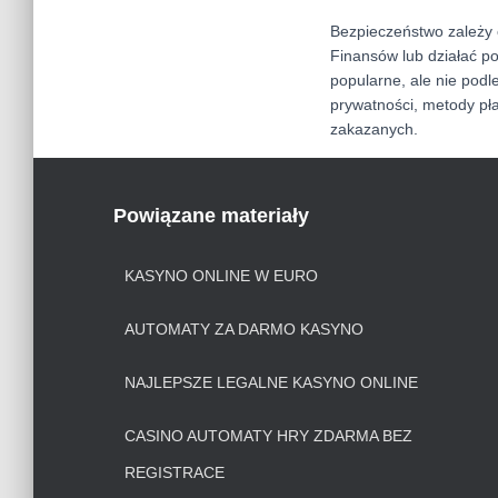
Bezpieczeństwo zależy 
Finansów lub działać po
popularne, ale nie podl
prywatności, metody płat
zakazanych.
Powiązane materiały
KASYNO ONLINE W EURO
AUTOMATY ZA DARMO KASYNO
NAJLEPSZE LEGALNE KASYNO ONLINE
CASINO AUTOMATY HRY ZDARMA BEZ
REGISTRACE