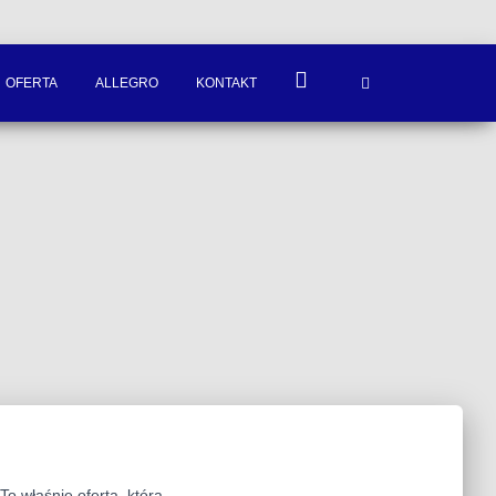
OFERTA
ALLEGRO
KONTAKT
o właśnie oferta, którą