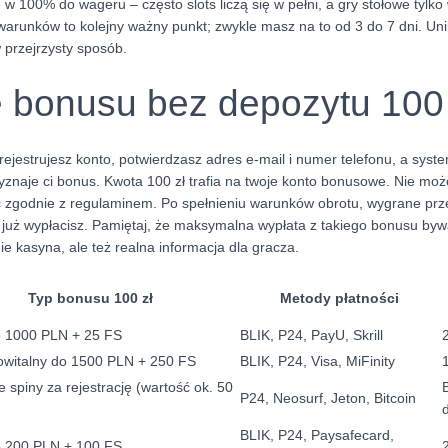
ię w 100% do wageru – często slots liczą się w pełni, a gry stołowe tyl
arunków to kolejny ważny punkt; zwykle masz na to od 3 do 7 dni. Unik
w przejrzysty sposób.
e bonusu bez depozytu 100 
rejestrujesz konto, potwierdzasz adres e-mail i numer telefonu, a syst
yznaje ci bonus. Kwota 100 zł trafia na twoje konto bonusowe. Nie może
ć zgodnie z regulaminem. Po spełnieniu warunków obrotu, wygrane prz
 już wypłacisz. Pamiętaj, że maksymalna wypłata z takiego bonusu byw
ie kasyna, ale też realna informacja dla gracza.
Typ bonusu 100 zł
Metody płatności
 1000 PLN + 25 FS
BLIK, P24, PayU, Skrill
owitalny do 1500 PLN + 250 FS
BLIK, P24, Visa, MiFinity
spiny za rejestrację (wartość ok. 50
P24, Neosurf, Jeton, Bitcoin
BLIK, P24, Paysafecard,
 200 PLN + 100 FS