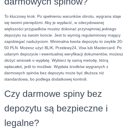
darmowych spinów?
To kluczowy krok. Po spełnieniu warunków obrotu, wygrana staje
się twoimi pieniędzmi. Aby je wypłacić, w zdecydowanej
większości przypadków musisz dokonać przynajmniej jednego
depozytu na swoim koncie. Jest to wymóg regulaminowy mający
zapobiegać nadużyciom. Minimalna kwota depozytu to zwykle 20-
50 PLN. Możesz użyć BLIK, Przelewy24, Visa lub Mastercard. Po
udanym depozycie i ewentualnej weryfikacji dokumentów, możesz
złożyć wniosek o wypłatę. Wybierz tę samą metodę, którą
wpłacałeś, jeśli to możliwe. Wypłata środków wygranych z
darmowych spinów bez depozytu może być dłuższa niż
standardowa, bo podlega dodatkowej kontroli.
Czy darmowe spiny bez
depozytu są bezpieczne i
legalne?