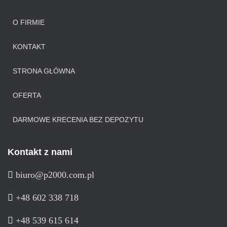
O FIRMIE
KONTAKT
STRONA GŁÓWNA
OFERTA
DARMOWE KRECENIA BEZ DEPOZYTU
Kontakt z nami
biuro@p2000.com.pl
+48 602 338 718
+48 539 615 614