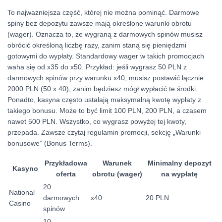
To najważniejsza część, której nie można pominąć. Darmowe
spiny bez depozytu zawsze mają określone warunki obrotu
(wager). Oznacza to, że wygraną z darmowych spinów musisz
obrócić określoną liczbę razy, zanim staną się pieniędzmi
gotowymi do wypłaty. Standardowy wager w takich promocjach
waha się od x35 do x50. Przykład: jeśli wygrasz 50 PLN z
darmowych spinów przy warunku x40, musisz postawić łącznie
2000 PLN (50 x 40), zanim będziesz mógł wypłacić te środki.
Ponadto, kasyna często ustalają maksymalną kwotę wypłaty z
takiego bonusu. Może to być limit 100 PLN, 200 PLN, a czasem
nawet 500 PLN. Wszystko, co wygrasz powyżej tej kwoty,
przepada. Zawsze czytaj regulamin promocji, sekcję „Warunki
bonusowe” (Bonus Terms).
Przykładowa
Warunek
Minimalny depozyt
Kasyno
oferta
obrotu (wager)
na wypłatę
20
National
darmowych
x40
20 PLN
Casino
spinów
10