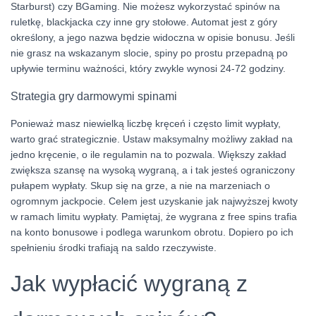
Starburst) czy BGaming. Nie możesz wykorzystać spinów na
ruletkę, blackjacka czy inne gry stołowe. Automat jest z góry
określony, a jego nazwa będzie widoczna w opisie bonusu. Jeśli
nie grasz na wskazanym slocie, spiny po prostu przepadną po
upływie terminu ważności, który zwykle wynosi 24-72 godziny.
Strategia gry darmowymi spinami
Ponieważ masz niewielką liczbę kręceń i często limit wypłaty,
warto grać strategicznie. Ustaw maksymalny możliwy zakład na
jedno kręcenie, o ile regulamin na to pozwala. Większy zakład
zwiększa szansę na wysoką wygraną, a i tak jesteś ograniczony
pułapem wypłaty. Skup się na grze, a nie na marzeniach o
ogromnym jackpocie. Celem jest uzyskanie jak najwyższej kwoty
w ramach limitu wypłaty. Pamiętaj, że wygrana z free spins trafia
na konto bonusowe i podlega warunkom obrotu. Dopiero po ich
spełnieniu środki trafiają na saldo rzeczywiste.
Jak wypłacić wygraną z