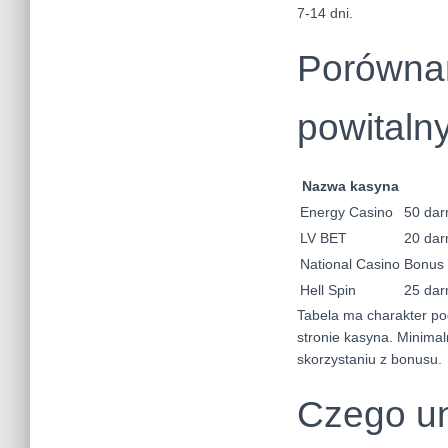
7-14 dni.
Porówna
powitaln
Nazwa kasyna
Energy Casino
50 dar
LV BET
20 dar
National Casino
Bonus 
Hell Spin
25 dar
Tabela ma charakter pog
stronie kasyna. Minimal
skorzystaniu z bonusu.
Czego un