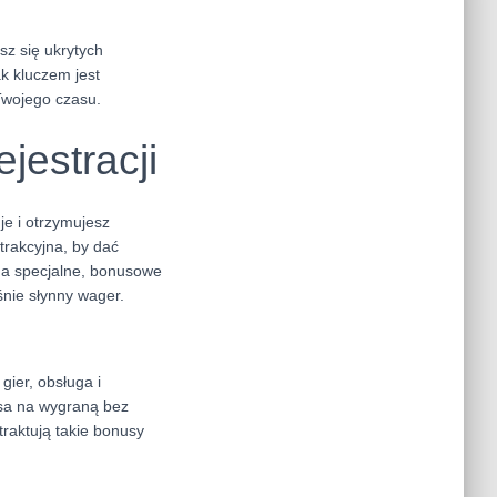
sz się ukrytych
k kluczem jest
Twojego czasu.
jestracji
je i otrzymujesz
trakcyjna, by dać
 na specjalne, bonusowe
śnie słynny wager.
gier, obsługa i
nsa na wygraną bez
traktują takie bonusy