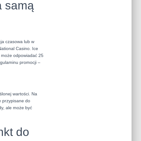
za samą
ocja czasowa lub w
ational Casino. Ice
ść może odpowiadać 25
egulaminu promocji –
lonej wartości. Na
e przypisane do
dy, ale może być
nkt do