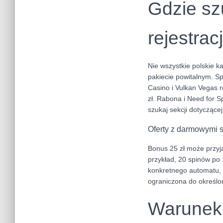
Gdzie sz
rejestrac
Nie wszystkie polskie k
pakiecie powitalnym. S
Casino i Vulkan Vegas 
zł. Rabona i Need for S
szukaj sekcji dotycząc
Oferty z darmowymi 
Bonus 25 zł może przyj
przykład, 20 spinów po 
konkretnego automatu, 
ograniczona do określon
Warunek 