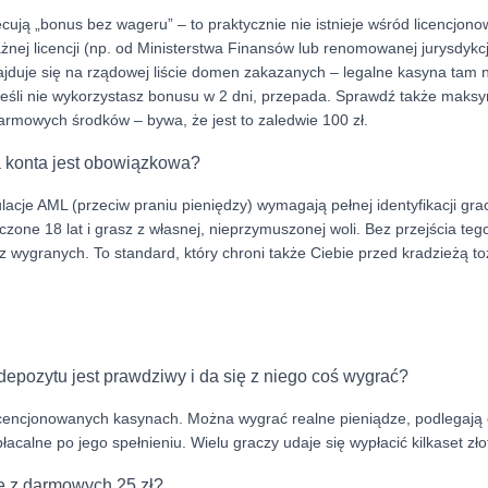
biecują „bonus bez wageru” – to praktycznie nie istnieje wśród licencjo
żnej licencji (np. od Ministerstwa Finansów lub renomowanej jurysdykcj
jduje się na rządowej liście domen zakazanych – legalne kasyna tam n
jeśli nie wykorzystasz bonusu w 2 dni, przepada. Sprawdź także maks
armowych środków – bywa, że jest to zaledwie 100 zł.
a konta jest obowiązkowa?
lacje AML (przeciw praniu pieniędzy) wymagają pełnej identyfikacji gr
zone 18 lat i grasz z własnej, nieprzymuszonej woli. Bez przejścia te
z wygranych. To standard, który chroni także Ciebie przed kradzieżą t
depozytu jest prawdziwy i da się z niego coś wygrać?
licencjonowanych kasynach. Można wygrać realne pieniądze, podlegają
acalne po jego spełnieniu. Wielu graczy udaje się wypłacić kilkaset zł
e z darmowych 25 zł?