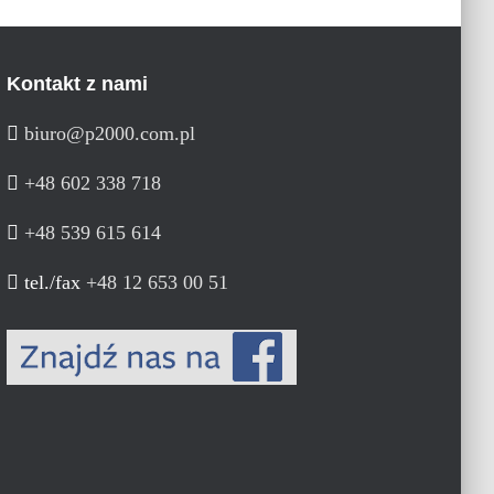
Kontakt z nami
biuro@p2000.com.pl
+48 602 338 718
+48 539 615 614
tel./fax
+48 12 653 00 51