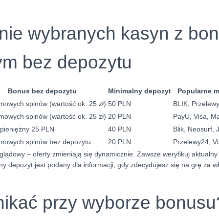
nie wybranych kasyn z bo
ym bez depozytu
Bonus bez depozytu
Minimalny depozyt
Popularne m
mowych spinów (wartość ok. 25 zł)
50 PLN
BLIK, Przelew
mowych spinów (wartość ok. 25 zł)
20 PLN
PayU, Visa, Ma
pieniężny 25 PLN
40 PLN
Blik, Neosurf, 
mowych spinów bez depozytu
20 PLN
Przelewy24, Vis
lądowy – oferty zmieniają się dynamicznie. Zawsze weryfikuj aktualny
ny depozyt jest podany dla informacji, gdy zdecydujesz się na grę za w
ikać przy wyborze bonusu