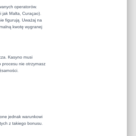
nowanych operatorów.
i jak Malta, Curaçao).
ie figurują. Uważaj na
ymalną kwotę wygranej
acza. Kasyno musi
go procesu nie otrzymasz
ożsamości.
 one jednak warunkowi
otych z takiego bonusu.