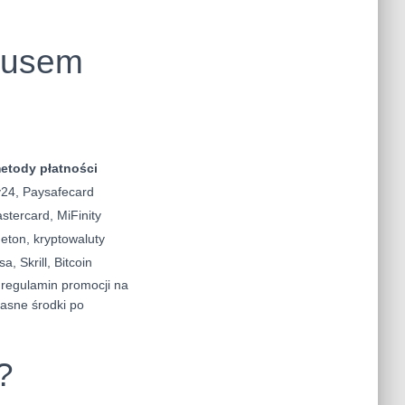
nusem
etody płatności
y24, Paysafecard
stercard, MiFinity
Jeton, kryptowaluty
a, Skrill, Bitcoin
 regulamin promocji na
łasne środki po
?