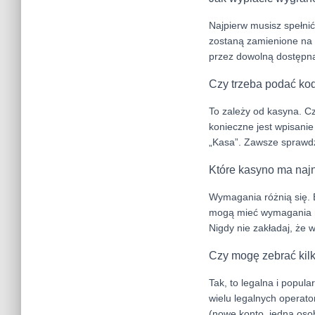
Najpierw musisz spełnić
zostaną zamienione na 
przez dowolną dostępną
Czy trzeba podać kod
To zależy od kasyna. Cz
konieczne jest wpisani
„Kasa”. Zawsze sprawdź
Które kasyno ma naj
Wymagania różnią się. E
mogą mieć wymagania na
Nigdy nie zakładaj, że 
Czy mogę zebrać kil
Tak, to legalna i popul
wielu legalnych operato
(nowe konto, jedna osob