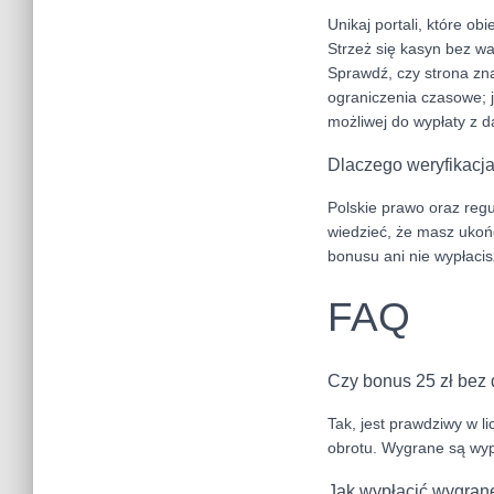
Unikaj portali, które o
Strzeż się kasyn bez wa
Sprawdź, czy strona zna
ograniczenia czasowe; 
możliwej do wypłaty z d
Dlaczego weryfikacj
Polskie prawo oraz regu
wiedzieć, że masz ukońc
bonusu ani nie wypłacis
FAQ
Czy bonus 25 zł bez 
Tak, jest prawdziwy w 
obrotu. Wygrane są wypł
Jak wypłacić wygran