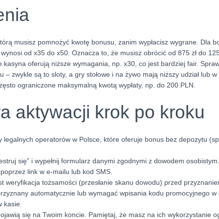
enia
 którą musisz pomnożyć kwotę bonusu, zanim wypłacisz wygrane. Dla b
ynosi od x35 do x50. Oznacza to, że musisz obrócić od 875 zł do 1250 
 kasyna oferują niższe wymagania, np. x30, co jest bardziej fair. Spraw
 zwykle są to sloty, a gry stołowe i na żywo mają niższy udział lub w
zęsto ograniczone maksymalną kwotą wypłaty, np. do 200 PLN.
a aktywacji krok po kroku
ty legalnych operatorów w Polsce, które oferuje bonus bez depozytu (s
rejestruj się” i wypełnij formularz danymi zgodnymi z dowodem osobistym
ę poprzez link w e-mailu lub kod SMS.
t weryfikacja tożsamości (przesłanie skanu dowodu) przed przyznani
przyznany automatycznie lub wymagać wpisania kodu promocyjnego w
w kasie.
 pojawią się na Twoim koncie. Pamiętaj, że masz na ich wykorzystanie o