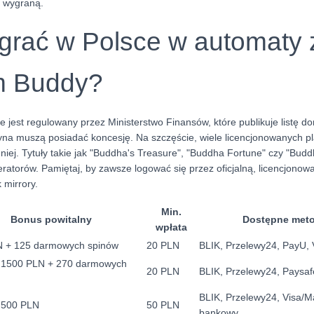
 wygraną.
grać w Polsce w automaty 
 Buddy?
ne jest regulowany przez Ministerstwo Finansów, które publikuje listę 
yna muszą posiadać koncesję. Na szczęście, wiele licencjonowanych pla
ej. Tytuły takie jak "Buddha's Treasure", "Buddha Fortune" czy "Budd
eratorów. Pamiętaj, by zawsze logować się przez oficjalną, licencjon
 mirrory.
Min.
Bonus powitalny
Dostępne meto
wpłata
 + 125 darmowych spinów
20 PLN
BLIK, Przelewy24, PayU, V
 1500 PLN + 270 darmowych
20 PLN
BLIK, Przelewy24, Paysaf
BLIK, Przelewy24, Visa/M
 500 PLN
50 PLN
bankowy