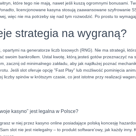
 witryn, które tego nie mają, nawet jeśli kuszą ogromnymi bonusami. Tw
onadto, licencjonowane kasyna stosują zaawansowane szyfrowanie SS
ej, więc nie ma potrzeby się nad tym rozwodzić. Po prostu to wymagaj
eje strategia na wygraną?
, opartymi na generatorze liczb losowych (RNG). Nie ma strategii, któ
 swoim bankrollem. Ustal kwotę, którą jesteś gotów przeznaczyć na ses
m, zacznij od minimalnego zakładu, aby jak najdłużej poznać mechani
tu. Jeśli slot oferuje opcję "Fast Play" lub możliwość pominięcia anima
 liczby spinów w krótszym czasie, co jest istotne przy realizacji wager
woje kasyno" jest legalna w Polsce?
grasz w niej przez kasyno online posiadające polską koncesję hazard
am slot nie jest nielegalny – to produkt software'owy, jak każdy inny. 