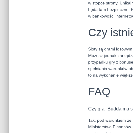
w stopce strony. Unikaj
będą tam bezpieczne. P
w bankowości internetow
Czy istni
Sloty są grami losowymi
Możesz jednak zarządzać
przypadku gry z bonuse
spełniania warunków obro
to na wykonanie większej
FAQ
Czy gra "Budda ma s
Tak, pod warunkiem że 
Ministerstwo Finansów. S