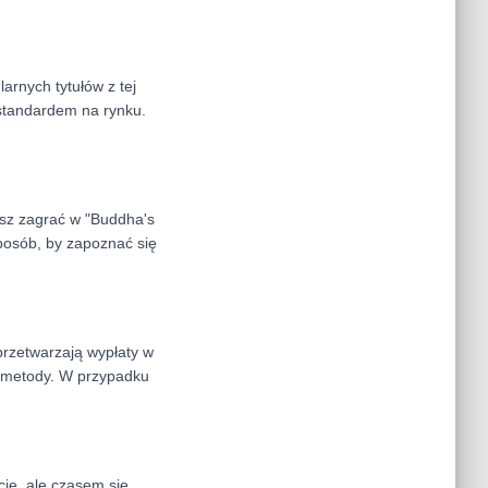
arnych tytułów z tej
 standardem na rynku.
esz zagrać w "Buddha's
sposób, by zapoznać się
przetwarzają wypłaty w
te metody. W przypadku
je, ale czasem się