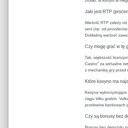
źródło, w którym w nieg
Jaki jest RTP (proce
Wartość RTP zależy od k
serii (np. od provideró
Dokładną wartość zawsze
Czy mogę grać w tę 
Tak, większość licencj
Casino" za wirtualne że
z mechaniką gry przed
Które kasyno ma naj
Kasyna wykorzystujące b
ciągu kilku godzin. Vul
przelewów bankowych p
Czy są bonusy bez d
Bonusy bez depozytu są