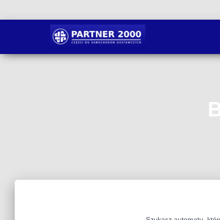
B
Szukasz automatu, który