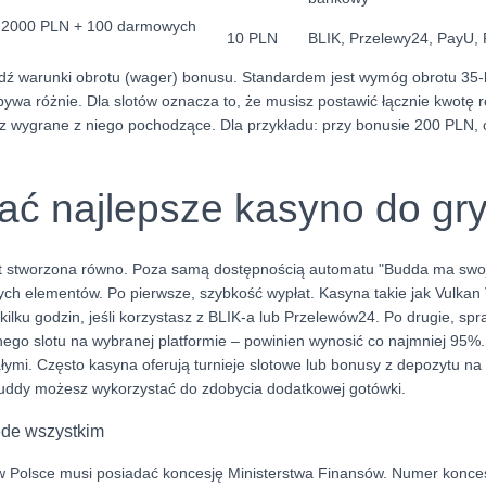
 2000 PLN + 100 darmowych
10 PLN
BLIK, Przelewy24, PayU,
wdź warunki obrotu (wager) bonusu. Standardem jest wymóg obrotu 35-
bywa różnie. Dla slotów oznacza to, że musisz postawić łącznie kwotę 
z wygrane z niego pochodzące. Dla przykładu: przy bonusie 200 PLN, 
ać najlepsze kasyno do gr
st stworzona równo. Poza samą dostępnością automatu "Budda ma swo
ych elementów. Po pierwsze, szybkość wypłat. Kasyna takie jak Vulkan
 kilku godzin, jeśli korzystasz z BLIK-a lub Przelewów24. Po drugie, s
go slotu na wybranej platformie – powinien wynosić co najmniej 95%. P
łymi. Często kasyna oferują turnieje slotowe lub bonusy z depozytu na 
uddy możesz wykorzystać do zdobycia dodatkowej gotówki.
ede wszystkim
w Polsce musi posiadać koncesję Ministerstwa Finansów. Numer konces