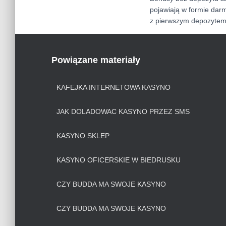
pojawiają w formie dar
z pierwszym depozytem,
Powiązane materiały
KAFEJKA INTERNETOWA KASYNO
JAK DOLADOWAC KASYNO PRZEZ SMS
KASYNO SKLEP
KASYNO OFICERSKIE W BIEDRUSKU
CZY BUDDA MA SWOJE KASYNO
CZY BUDDA MA SWOJE KASYNO