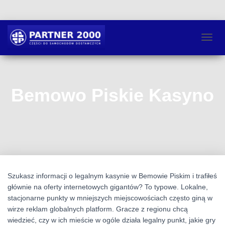
P
R
Z
E
Ł
Bemowo Piskie Kasyno
Ą
C
Z
N
A
W
I
G
A
Szukasz informacji o legalnym kasynie w Bemowie Piskim i trafiłeś
C
głównie na oferty internetowych gigantów? To typowe. Lokalne,
J
stacjonarne punkty w mniejszych miejscowościach często giną w
Ę
wirze reklam globalnych platform. Gracze z regionu chcą
wiedzieć, czy w ich mieście w ogóle działa legalny punkt, jakie gry