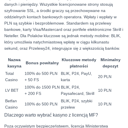
danych i pieniędzy. Wszystkie licencjonowane strony stosują
szyfrowanie SSL, a środki graczy są przechowywane na
oddzielnych kontach bankowych operatora. Wpłaty i wypłaty w
PLN są szybkie i bezproblemowe. Standardem są przelewy
bankowe, karty Visa/Mastercard oraz portfele elektroniczne Skrill i
Neteller. Dla Polaków kluczowe są jednak metody mobilne: BLIK,
który umożliwia natychmiastową wpłatę w ciągu kilkunastu
sekund, oraz Przelewy24, integrujące się z większością banków.
Nazwa
Kluczowe metody
Minimalny
Bonus powitalny
kasyna
płatności
depozyt
Total
100% do 500 PLN
BLIK, P24, PayU,
20 PLN
Casino
+ 50 FS
karta
100% do 1500 PLN
BLIK, P24,
LV BET
10 PLN
+ 200 FS
Paysafecard, Skrill
Betfan
BLIK, P24, szybki
100% do 500 PLN
10 PLN
Casino
przelew
Dlaczego warto wybrać kasyno z licencją MF?
Poza oczywistym bezpieczeństwem, licencja Ministerstwa