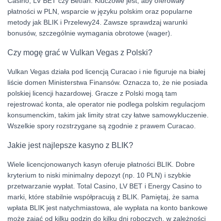
Casino, LV BET czy Betfan. Kluczowe jest, aby oferowały
płatności w PLN, wsparcie w języku polskim oraz popularne
metody jak BLIK i Przelewy24. Zawsze sprawdzaj warunki
bonusów, szczególnie wymagania obrotowe (wager).
Czy mogę grać w Vulkan Vegas z Polski?
Vulkan Vegas działa pod licencją Curacao i nie figuruje na białej
liście domen Ministerstwa Finansów. Oznacza to, że nie posiada
polskiej licencji hazardowej. Gracze z Polski mogą tam
rejestrować konta, ale operator nie podlega polskim regulacjom
konsumenckim, takim jak limity strat czy łatwe samowykluczenie.
Wszelkie spory rozstrzygane są zgodnie z prawem Curacao.
Jakie jest najlepsze kasyno z BLIK?
Wiele licencjonowanych kasyn oferuje płatności BLIK. Dobre
kryterium to niski minimalny depozyt (np. 10 PLN) i szybkie
przetwarzanie wypłat. Total Casino, LV BET i Energy Casino to
marki, które stabilnie współpracują z BLIK. Pamiętaj, że sama
wpłata BLIK jest natychmiastowa, ale wypłata na konto bankowe
może zająć od kilku godzin do kilku dni roboczych, w zależności