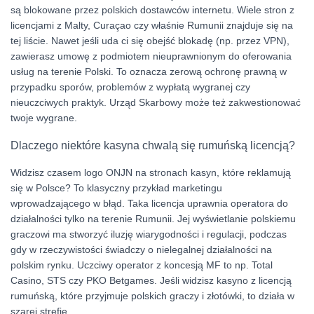
są blokowane przez polskich dostawców internetu. Wiele stron z
licencjami z Malty, Curaçao czy właśnie Rumunii znajduje się na
tej liście. Nawet jeśli uda ci się obejść blokadę (np. przez VPN),
zawierasz umowę z podmiotem nieuprawnionym do oferowania
usług na terenie Polski. To oznacza zerową ochronę prawną w
przypadku sporów, problemów z wypłatą wygranej czy
nieuczciwych praktyk. Urząd Skarbowy może też zakwestionować
twoje wygrane.
Dlaczego niektóre kasyna chwalą się rumuńską licencją?
Widzisz czasem logo ONJN na stronach kasyn, które reklamują
się w Polsce? To klasyczny przykład marketingu
wprowadzającego w błąd. Taka licencja uprawnia operatora do
działalności tylko na terenie Rumunii. Jej wyświetlanie polskiemu
graczowi ma stworzyć iluzję wiarygodności i regulacji, podczas
gdy w rzeczywistości świadczy o nielegalnej działalności na
polskim rynku. Uczciwy operator z koncesją MF to np. Total
Casino, STS czy PKO Betgames. Jeśli widzisz kasyno z licencją
rumuńską, które przyjmuje polskich graczy i złotówki, to działa w
szarej strefie.