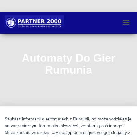
P
R
Z
E
Ł
Automaty Do Gier
Ą
C
Rumunia
Z
N
A
W
I
G
A
C
J
Szukasz informacji o automatach z Rumunii, bo może widziałeś je
Ę
na zagranicznym forum albo słyszałeś, że oferują coś innego?
Może zastanawiasz się, czy dostęp do nich jest w ogóle legalny z