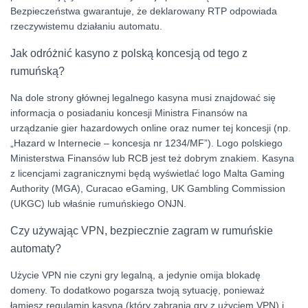
Bezpieczeństwa gwarantuje, że deklarowany RTP odpowiada
rzeczywistemu działaniu automatu.
Jak odróżnić kasyno z polską koncesją od tego z
rumuńską?
Na dole strony głównej legalnego kasyna musi znajdować się
informacja o posiadaniu koncesji Ministra Finansów na
urządzanie gier hazardowych online oraz numer tej koncesji (np.
„Hazard w Internecie – koncesja nr 1234/MF”). Logo polskiego
Ministerstwa Finansów lub RCB jest też dobrym znakiem. Kasyna
z licencjami zagranicznymi będą wyświetlać logo Malta Gaming
Authority (MGA), Curacao eGaming, UK Gambling Commission
(UKGC) lub właśnie rumuńskiego ONJN.
Czy używając VPN, bezpiecznie zagram w rumuńskie
automaty?
Użycie VPN nie czyni gry legalną, a jedynie omija blokadę
domeny. To dodatkowo pogarsza twoją sytuację, ponieważ
łamiesz regulamin kasyna (który zabrania gry z użyciem VPN) i