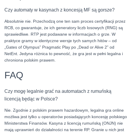
Czy automaty w kasynach z koncesją MF są gorsze?
Absolutnie nie. Przechodzą one ten sam proces certyfikacji przez
RCB, co gwarantuje, że ich generatory liczb losowych (RNG) są
sprawiedliwe. RTP jest podawane w informacjach o grze. W
praktyce gramy w identyczne wersje tych samych hitów – od
„Gates of Olympus” Pragmatic Play po „Dead or Alive 2” od
NetEnt. Jedyna różnica to pewność, że gra jest w pełni legalna i
chroniona polskim prawem.
FAQ
Czy mogę legalnie grać na automatach z rumuńską
licencją będąc w Polsce?
Nie. Zgodnie z polskim prawem hazardowym, legalna gra online
możliwa jest tylko u operatorów posiadających koncesję polskiego
Ministerstwa Finansów. Kasyna z licencją rumuńską (ONJN) nie
mają uprawnień do działalności na terenie RP. Granie u nich jest