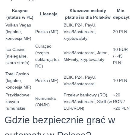
Kasyno
Kluczowe metody
Min.
Licencja
(status w PL)
płatności dla Polaków
depozyt
Vulkan Vegas
BLIK, P24, PayU,
(legalne,
Polska (MF)
Visa/Mastercard,
20 PLN
koncesja MF)
kryptowaluty
Curaçao
Ice Casino
10 EUR
(często
Visa/Mastercard, Jeton,
(nielegalne,
/ ~45
deklarują też
MiFinity, kryptowaluty
szara strefa)
PLN
RO)
Total Casino
BLIK, P24, PayU,
(legalne,
Polska (MF)
10 PLN
Visa/Mastercard
koncesja MF)
Przykładowe
Przelew bankowy (RO),
~20
Rumuńska
kasyno
Visa/Mastercard, Skrill (w
RON /
(ONJN)
rumuńskie
EUR/RON)
~20 PLN
Gdzie bezpiecznie grać w