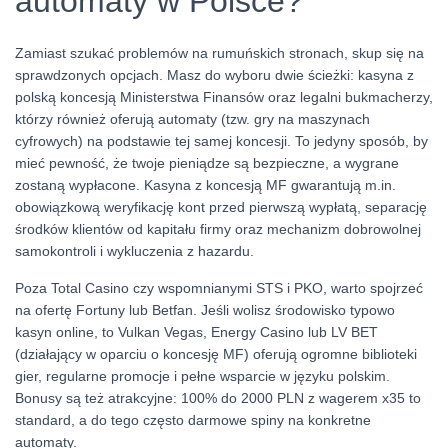
automaty w Polsce?
Zamiast szukać problemów na rumuńskich stronach, skup się na
sprawdzonych opcjach. Masz do wyboru dwie ścieżki: kasyna z
polską koncesją Ministerstwa Finansów oraz legalni bukmacherzy,
którzy również oferują automaty (tzw. gry na maszynach
cyfrowych) na podstawie tej samej koncesji. To jedyny sposób, by
mieć pewność, że twoje pieniądze są bezpieczne, a wygrane
zostaną wypłacone. Kasyna z koncesją MF gwarantują m.in.
obowiązkową weryfikację kont przed pierwszą wypłatą, separację
środków klientów od kapitału firmy oraz mechanizm dobrowolnej
samokontroli i wykluczenia z hazardu.
Poza Total Casino czy wspomnianymi STS i PKO, warto spojrzeć
na ofertę Fortuny lub Betfan. Jeśli wolisz środowisko typowo
kasyn online, to Vulkan Vegas, Energy Casino lub LV BET
(działający w oparciu o koncesję MF) oferują ogromne biblioteki
gier, regularne promocje i pełne wsparcie w języku polskim.
Bonusy są też atrakcyjne: 100% do 2000 PLN z wagerem x35 to
standard, a do tego często darmowe spiny na konkretne
automaty.