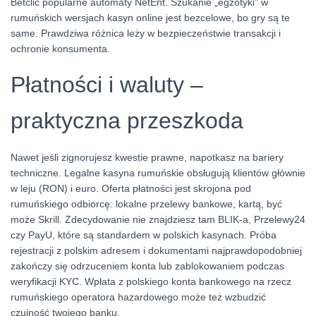
Betclic popularne automaty NetEnt. Szukanie „egzotyki” w
rumuńskich wersjach kasyn online jest bezcelowe, bo gry są te
same. Prawdziwa różnica leży w bezpieczeństwie transakcji i
ochronie konsumenta.
Płatności i waluty –
praktyczna przeszkoda
Nawet jeśli zignorujesz kwestie prawne, napotkasz na bariery
techniczne. Legalne kasyna rumuńskie obsługują klientów głównie
w leju (RON) i euro. Oferta płatności jest skrojona pod
rumuńskiego odbiorcę: lokalne przelewy bankowe, kartą, być
może Skrill. Zdecydowanie nie znajdziesz tam BLIK-a, Przelewy24
czy PayU, które są standardem w polskich kasynach. Próba
rejestracji z polskim adresem i dokumentami najprawdopodobniej
zakończy się odrzuceniem konta lub zablokowaniem podczas
weryfikacji KYC. Wpłata z polskiego konta bankowego na rzecz
rumuńskiego operatora hazardowego może też wzbudzić
czujność twojego banku.